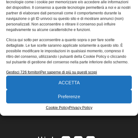
tecnologie come i cookie per memorizzare e/o accedere alle informazioni
Dallo scarto di lavorazione di uno dei cereali più coltivati
del dispositivo. Il consenso a queste tecnologie permetterà a noi e ai nostri
al mondo, si possono fabbricare vasi biodegradabili per il
partner di elaborare dati personali come il comportamento durante la
navigazione o gli ID univoci su questo sito e di mostrare annunci (non)
florovivaismo.
personalizzati. Non acconsentire o ritirare il consenso può influire
18/11/2013
negativamente su alcune caratteristiche e funzioni.
EDICOLA WEB
Clicca qui sotto per acconsentire a quanto sopra o per fare scelte
dettagliate. Le tue scelte saranno applicate solamente a questo sito. È
possibile modificare le impostazioni in qualsiasi momento, compreso il
ritiro del consenso, utilizzando i pulsanti della Cookie Policy o cliccando
sul pulsante di gestione del consenso nella parte inferiore dello schermo.
Gestisci 726 fornitori
Per saperne di più su questi scopi
ACCETTA
ISCRIVITI ALLA NEWSLETTER
Preferenze
Cookie Policy
Privacy Policy