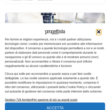
Per fornire le migliori esperienze, noi e i nostri partner utilizziamo
tecnologie come i cookie per memorizzare e/o accedere alle informazioni
del dispositivo. Il consenso a queste tecnologie permetterà a noi e ai nostri
partner di elaborare dati personali come il comportamento durante la
navigazione o gli ID univoci su questo sito e di mostrare annunci (non)
personalizzati. Non acconsentire o ritirare il consenso può influire
negativamente su alcune caratteristiche e funzioni.
Tecniche di serraggio: un approccio
Clicca qui sotto per acconsentire a quanto sopra o per fare scelte
sistematico alla scelta del
dettagliate. Le tue scelte saranno applicate solamente a questo sito. È
portautensile
possibile modificare le impostazioni in qualsiasi momento, compreso il
ritiro del consenso, utilizzando i pulsanti della Cookie Policy o cliccando
Oltre all’utensile da taglio, è la scelta del giusto
sul pulsante di gestione del consenso nella parte inferiore dello schermo.
portautensile che determina la buona riuscita della
Gestisci 726 fornitori
Per saperne di più su questi scopi
lavorazione. I più moderni
ACCETTA
Redazione
20/03/2019