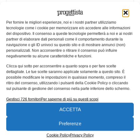
CAM2® lancia per prima una
semplice soluzione per la gestione
Per fornire le migliori esperienze, noi e i nostri partner utilizziamo
dei dati 3D as-built, basata sul
tecnologie come i cookie per memorizzare e/o accedere alle informazioni
cloud, ideale per BIM, architettura e
del dispositivo. Il consenso a queste tecnologie permetterà a noi e ai nostri
gestione delle informazioni di
partner di elaborare dati personali come il comportamento durante la
navigazione o gli ID univoci su questo sito e di mostrare annunci (non)
costruzione
personalizzati. Non acconsentire o ritirare il consenso può influire
negativamente su alcune caratteristiche e funzioni.
CAM2 (filiale italiana del gruppo FARO Technologies)
annuncia il lancio della versione 2.0 del servizio di web
Clicca qui sotto per acconsentire a quanto sopra o per fare scelte
hosting SCENE WebShare
dettagliate. Le tue scelte saranno applicate solamente a questo sito. È
possibile modificare le impostazioni in qualsiasi momento, compreso il
01/04/2016
ritiro del consenso, utilizzando i pulsanti della Cookie Policy o cliccando
EDICOLA WEB
sul pulsante di gestione del consenso nella parte inferiore dello schermo.
Gestisci 726 fornitori
Per saperne di più su questi scopi
ACCETTA
Preferenze
Cookie Policy
Privacy Policy
ISCRIVITI ALLA NEWSLETTER