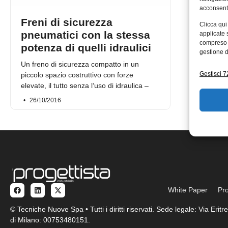
acconsenti
Freni di sicurezza
Clicca qui
pneumatici con la stessa
applicate 
compreso i
potenza di quelli idraulici
gestione d
Un freno di sicurezza compatto in un
Gestisci 72
piccolo spazio costruttivo con forze
elevate, il tutto senza l‘uso di idraulica –
26/10/2016
White Paper
Pro
© Tecniche Nuove Spa • Tutti i diritti riservati. Sede legale: Via Eri
di Milano: 00753480151.