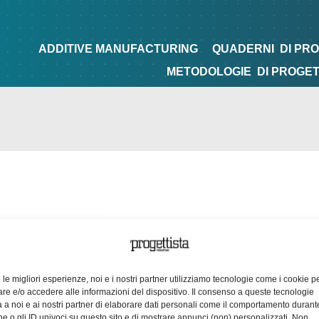
NG
QUADERNI
DI PROGETTAZIONE
TIPS&TRICKS
ADDITIVE MANUFACTURING
QUADERNI
DI PR
METODOLOGIE
DI PROGE
e le migliori esperienze, noi e i nostri partner utilizziamo tecnologie come i cookie p
e e/o accedere alle informazioni del dispositivo. Il consenso a queste tecnologie
 a noi e ai nostri partner di elaborare dati personali come il comportamento durant
e o gli ID univoci su questo sito e di mostrare annunci (non) personalizzati. Non