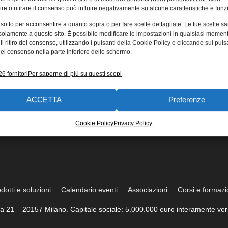
re o ritirare il consenso può influire negativamente su alcune caratteristiche e funzi
 sotto per acconsentire a quanto sopra o per fare scelte dettagliate. Le tue scelte s
solamente a questo sito. È possibile modificare le impostazioni in qualsiasi momen
l ritiro del consenso, utilizzando i pulsanti della Cookie Policy o cliccando sul puls
el consenso nella parte inferiore dello schermo.
6 fornitori
Per saperne di più su questi scopi
ACCETTA
Preferenze
Cookie Policy
Privacy Policy
dotti e soluzioni
Calendario eventi
Associazioni
Corsi e formaz
trea 21 – 20157 Milano. Capitale sociale: 5.000.000 euro interamente vers