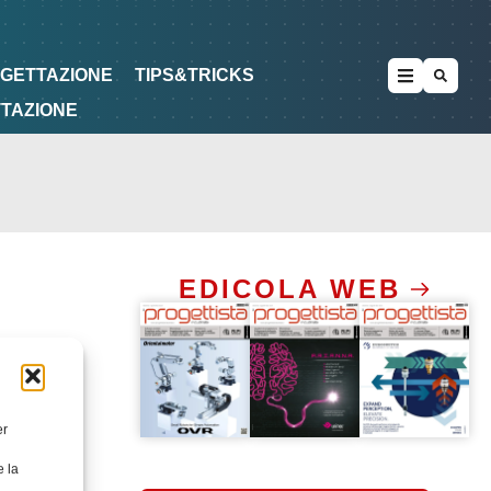
METODOLOGIE
DI PROGETTAZIONE
OGETTAZIONE
TIPS&TRICKS
TTAZIONE
EDICOLA WEB
er
e la