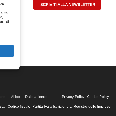
oni.
ISCRIVITI ALLA NEWSLETTER
aranno
to,
ante di
ione
Video
Dalle aziende
Privacy Policy
Cookie Policy
ati. Codice fiscale, Partita Iva e Iscrizione al Registro delle Imprese