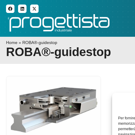
ADDITIVE MANUFACTURI
Home
»
ROBA®-guidestop
ROBA®-guidestop
Per fornir
memorizzar
permetterà
navigazion