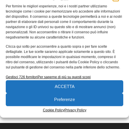
Per fornire le migliori esperienze, noi e i nostri partner utilizziamo
OptoForce: 3 nuove applicazioni
tecnologie come i cookie per memorizzare e/o accedere alle informazioni
per i robot industriali Kuka
del dispositivo. Il consenso a queste tecnologie permetterà a noi e ai nostri
partner di elaborare dati personali come il comportamento durante la
OptoForce, azienda specializzata nei sensori multiassiali
navigazione o gli ID univoci su questo sito e di mostrare annunci (non)
di forza e coppia, ha annunciato di aver sviluppato tre
personalizzati. Non acconsentire o ritirare il consenso può influire
nuove applicazioni per i
negativamente su alcune caratteristiche e funzioni.
Redazione
03/10/2017
Clicca qui sotto per acconsentire a quanto sopra o per fare scelte
dettagliate. Le tue scelte saranno applicate solamente a questo sito. È
EDICOLA WEB
possibile modificare le impostazioni in qualsiasi momento, compreso il
ritiro del consenso, utilizzando i pulsanti della Cookie Policy o cliccando
sul pulsante di gestione del consenso nella parte inferiore dello schermo.
Gestisci 726 fornitori
Per saperne di più su questi scopi
ACCETTA
Preferenze
ISCRIVITI ALLA NEWSLETTER
Cookie Policy
Privacy Policy