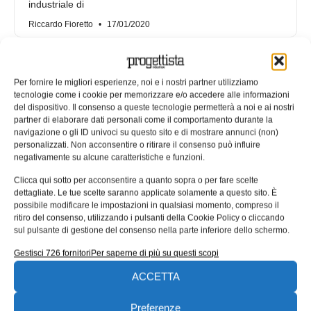
industriale di
Riccardo Fioretto
17/01/2020
Per fornire le migliori esperienze, noi e i nostri partner utilizziamo
tecnologie come i cookie per memorizzare e/o accedere alle informazioni
del dispositivo. Il consenso a queste tecnologie permetterà a noi e ai nostri
partner di elaborare dati personali come il comportamento durante la
navigazione o gli ID univoci su questo sito e di mostrare annunci (non)
personalizzati. Non acconsentire o ritirare il consenso può influire
negativamente su alcune caratteristiche e funzioni.
Clicca qui sotto per acconsentire a quanto sopra o per fare scelte
dettagliate. Le tue scelte saranno applicate solamente a questo sito. È
possibile modificare le impostazioni in qualsiasi momento, compreso il
ritiro del consenso, utilizzando i pulsanti della Cookie Policy o cliccando
Moverio BT-350: l’assistenza
sul pulsante di gestione del consenso nella parte inferiore dello schermo.
remota in realtà aumentata
Gestisci 726 fornitori
Per saperne di più su questi scopi
L’integrazione degli smartglass Moverio BT-350 di Epson
ACCETTA
con TeamViewer Pilot offre una connessione protetta per
applicazioni di supporto e assistenza
Preferenze