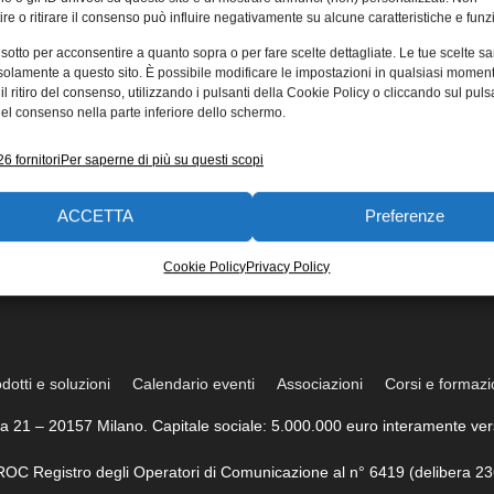
re o ritirare il consenso può influire negativamente su alcune caratteristiche e funzi
 sotto per acconsentire a quanto sopra o per fare scelte dettagliate. Le tue scelte s
solamente a questo sito. È possibile modificare le impostazioni in qualsiasi momen
l ritiro del consenso, utilizzando i pulsanti della Cookie Policy o cliccando sul puls
el consenso nella parte inferiore dello schermo.
6 fornitori
Per saperne di più su questi scopi
ACCETTA
Preferenze
Cookie Policy
Privacy Policy
dotti e soluzioni
Calendario eventi
Associazioni
Corsi e formaz
trea 21 – 20157 Milano. Capitale sociale: 5.000.000 euro interamente vers
l ROC Registro degli Operatori di Comunicazione al n° 6419 (delibera 23