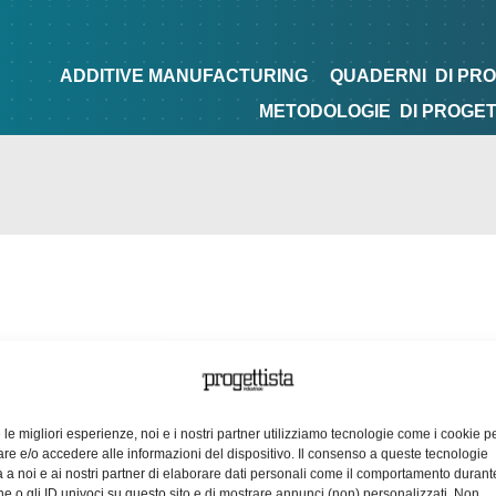
NG
QUADERNI
DI PROGETTAZIONE
TIPS&TRICKS
ADDITIVE MANUFACTURING
QUADERNI
DI PR
METODOLOGIE
DI PROGE
e le migliori esperienze, noi e i nostri partner utilizziamo tecnologie come i cookie p
e e/o accedere alle informazioni del dispositivo. Il consenso a queste tecnologie
 a noi e ai nostri partner di elaborare dati personali come il comportamento durant
e o gli ID univoci su questo sito e di mostrare annunci (non) personalizzati. Non