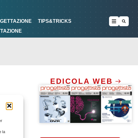
METODOLOGIE
DI PROGETTAZIONE
OGETTAZIONE
TIPS&TRICKS
TTAZIONE
EDICOLA WEB
er
e la