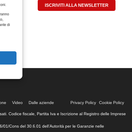
oni.
ISCRIVITI ALLA NEWSLETTER
aranno
to,
ante di
ione
Video
Dalle aziende
Privacy Policy
Cookie Policy
ati. Codice fiscale, Partita Iva e Iscrizione al Registro delle Imprese
6/01/Cons del 30.6.01 dell’Autorità per le Garanzie nelle