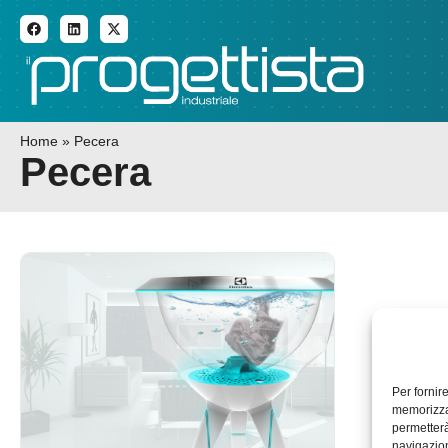
ADDITIVE MANUFACTURI
Home
»
Pecera
Pecera
Per fornir
memorizzar
permetterà
navigazion