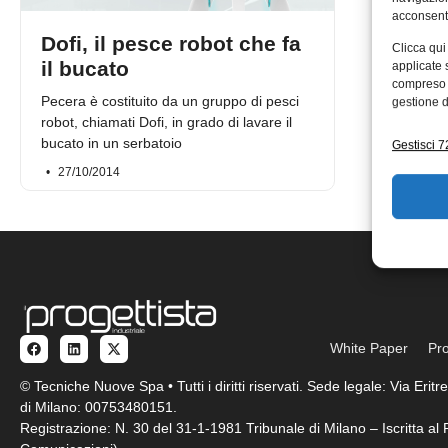
acconsenti
Dofi, il pesce robot che fa
Clicca qui
il bucato
applicate 
compreso i
Pecera è costituito da un gruppo di pesci
gestione d
robot, chiamati Dofi, in grado di lavare il
bucato in un serbatoio
Gestisci 72
27/10/2014
White Paper
Pro
© Tecniche Nuove Spa • Tutti i diritti riservati. Sede legale: Via Eri
di Milano: 00753480151.
Registrazione: N. 30 del 31-1-1981 Tribunale di Milano – Iscritta a