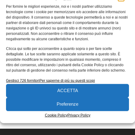
Per fornire le migliori esperienze, noi e i nostri partner utilizziamo
Parcheggio autonomo all’aeroporto
tecnologie come i cookie per memorizzare e/o accedere alle informazioni
di Stoccarda
del dispositivo. Il consenso a queste tecnologie permetterà a noi e ai nostri
partner di elaborare dati personali come il comportamento durante la
Tutto pronto all’aeroporto di Stoccarda per il sistema di
navigazione o gli ID univoci su questo sito e di mostrare annunci (non)
parcheggio autonomo. Apcoa, Bosch e Mercedes-Benz
personalizzati. Non acconsentire o ritirare il consenso può influire
collaborano al primo servizio al
negativamente su alcune caratteristiche e funzioni.
Manuel Forte
13/10/2020
Clicca qui sotto per acconsentire a quanto sopra o per fare scelte
dettagliate. Le tue scelte saranno applicate solamente a questo sito. È
EDICOLA WEB
possibile modificare le impostazioni in qualsiasi momento, compreso il
ritiro del consenso, utilizzando i pulsanti della Cookie Policy o cliccando
sul pulsante di gestione del consenso nella parte inferiore dello schermo.
Gestisci 726 fornitori
Per saperne di più su questi scopi
ACCETTA
Preferenze
ISCRIVITI ALLA NEWSLETTER
Cookie Policy
Privacy Policy