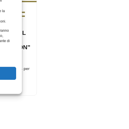
er
e la
oni.
aranno
 VINCE IL
to,
2014
ante di
TINCTION”
revention of
ovamente
il premio 2014 per