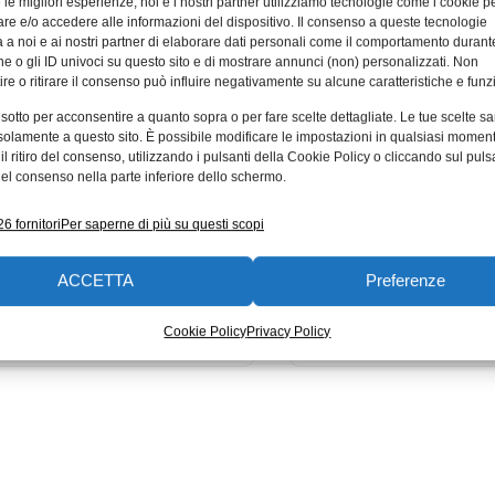
e le migliori esperienze, noi e i nostri partner utilizziamo tecnologie come i cookie p
e e/o accedere alle informazioni del dispositivo. Il consenso a queste tecnologie
 a noi e ai nostri partner di elaborare dati personali come il comportamento durant
e o gli ID univoci su questo sito e di mostrare annunci (non) personalizzati. Non
re o ritirare il consenso può influire negativamente su alcune caratteristiche e funzi
 sotto per acconsentire a quanto sopra o per fare scelte dettagliate. Le tue scelte s
ex: nuova capacità
LA VICTREX plc
solamente a questo sito. È possibile modificare le impostazioni in qualsiasi momen
ttiva di PAEK oggi
PREMIO ROSPA 
l ritiro del consenso, utilizzando i pulsanti della Cookie Policy o cliccando sul puls
ibile
“ORDER OF DIS
el consenso nella parte inferiore dello schermo.
 produttore mondiale di PAEK –
La Royal Society for the P
6 fornitori
Per saperne di più su questi scopi
emente promosso investimenti
Accidents (RoSPA) ha nu
finalizzati alla propria capacità
conferito alla Victrex plc 
ACCETTA
Preferenze
a del 70% per
l’elevato
Cookie Policy
Privacy Policy
015
20/05/2014