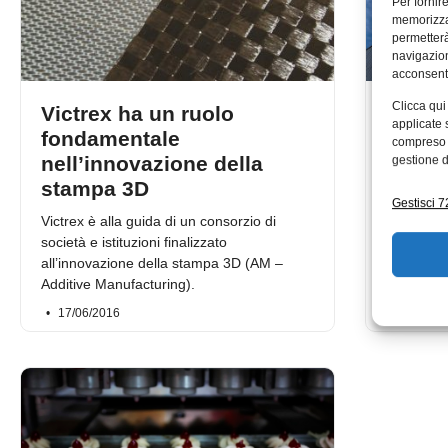
Per fornir
memorizzar
permetterà
navigazion
acconsenti
Clicca qui
Victrex ha un ruolo
Victr
applicate 
fondamentale
produ
compreso i
nell’innovazione della
dispon
gestione d
stampa 3D
Victrex –
Gestisci 72
ha recent
Victrex è alla guida di un consorzio di
crescenti 
società e istituzioni finalizzato
produttiv
all’innovazione della stampa 3D (AM –
Additive Manufacturing).
17/06/2016
10/06/2