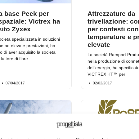
 a base Peek per
Attrezzature da
spaziale: Victrex ha
trivellazione: c
sito Zyxex
per contesti con
temperature e p
ocietà specializzata in soluzioni
elevate
he ad elevate prestazioni, ha
 di aver acquisito la società
La società Rampart Produc
uttore di fibre
nella produzione di connett
dell’energia, ha specificat
VICTREX HT™ per
e
07/04/2017
02/02/2017