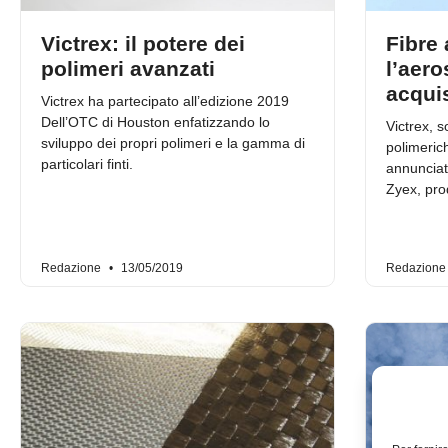
Victrex: il potere dei
Fibre
polimeri avanzati
l’aero
acqui
Victrex ha partecipato all’edizione 2019
Dell’OTC di Houston enfatizzando lo
Victrex, s
sviluppo dei propri polimeri e la gamma di
polimeric
particolari finti.
annunciato
Zyex, prod
Redazione
13/05/2019
Redazion