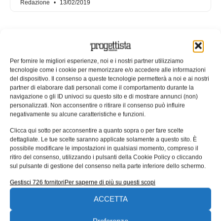
Redazione
13/02/2019
Per fornire le migliori esperienze, noi e i nostri partner utilizziamo
tecnologie come i cookie per memorizzare e/o accedere alle informazioni
del dispositivo. Il consenso a queste tecnologie permetterà a noi e ai nostri
partner di elaborare dati personali come il comportamento durante la
navigazione o gli ID univoci su questo sito e di mostrare annunci (non)
personalizzati. Non acconsentire o ritirare il consenso può influire
negativamente su alcune caratteristiche e funzioni.
Clicca qui sotto per acconsentire a quanto sopra o per fare scelte
dettagliate. Le tue scelte saranno applicate solamente a questo sito. È
Il design sostenibile nel settore del
possibile modificare le impostazioni in qualsiasi momento, compreso il
packaging
ritiro del consenso, utilizzando i pulsanti della Cookie Policy o cliccando
sul pulsante di gestione del consenso nella parte inferiore dello schermo.
Riceviamo e pubblichiamo con piacere questo articolo di
Gestisci 726 fornitori
Per saperne di più su questi scopi
Stefano Vinto di R+W dedicato all’industria del packaging.
Un’industria che si sviluppa
ACCETTA
Stefano Vinto
18/12/2018
Preferenze