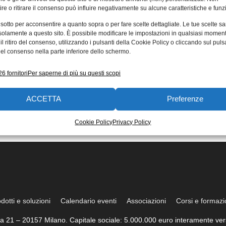
re o ritirare il consenso può influire negativamente su alcune caratteristiche e funzi
 sotto per acconsentire a quanto sopra o per fare scelte dettagliate. Le tue scelte s
solamente a questo sito. È possibile modificare le impostazioni in qualsiasi momen
l ritiro del consenso, utilizzando i pulsanti della Cookie Policy o cliccando sul puls
el consenso nella parte inferiore dello schermo.
6 fornitori
Per saperne di più su questi scopi
ACCETTA
Preferenze
Cookie Policy
Privacy Policy
dotti e soluzioni
Calendario eventi
Associazioni
Corsi e formaz
trea 21 – 20157 Milano. Capitale sociale: 5.000.000 euro interamente vers