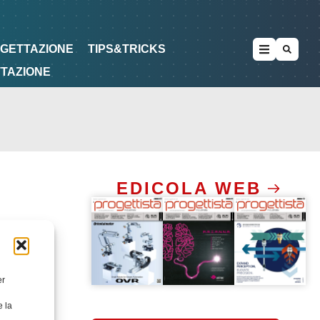
METODOLOGIE
DI PROGETTAZIONE
OGETTAZIONE
TIPS&TRICKS
TTAZIONE
EDICOLA WEB
er
e la