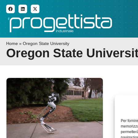
ADDITIVE MANUFACTURI
Home
»
Oregon State University
Oregon State Universi
Per fornir
memorizzar
permetterà
navigazion