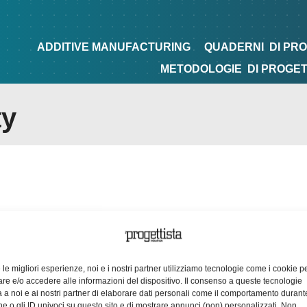
NG
QUADERNI
DI PROGETTAZIONE
TIPS&TRICKS
ADDITIVE MANUFACTURING
QUADERNI
DI PR
METODOLOGIE
DI PROGE
ty
e le migliori esperienze, noi e i nostri partner utilizziamo tecnologie come i cookie p
e e/o accedere alle informazioni del dispositivo. Il consenso a queste tecnologie
 a noi e ai nostri partner di elaborare dati personali come il comportamento durant
e o gli ID univoci su questo sito e di mostrare annunci (non) personalizzati. Non