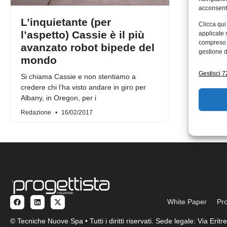
acconsenti
L’inquietante (per
Clicca qui
l’aspetto) Cassie è il più
applicate 
compreso i
avanzato robot bipede del
gestione d
mondo
Gestisci 72
Si chiama Cassie e non stentiamo a
credere chi l’ha visto andare in giro per
Albany, in Oregon, per i
Redazione
16/02/2017
White Paper
Pro
© Tecniche Nuove Spa • Tutti i diritti riservati. Sede legale: Via Eri