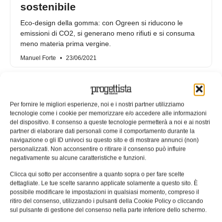
sostenibile
Eco-design della gomma: con Ogreen si riducono le
emissioni di CO2, si generano meno rifiuti e si consuma
meno materia prima vergine.
Manuel Forte
23/06/2021
Per fornire le migliori esperienze, noi e i nostri partner utilizziamo
tecnologie come i cookie per memorizzare e/o accedere alle informazioni
del dispositivo. Il consenso a queste tecnologie permetterà a noi e ai nostri
partner di elaborare dati personali come il comportamento durante la
navigazione o gli ID univoci su questo sito e di mostrare annunci (non)
personalizzati. Non acconsentire o ritirare il consenso può influire
negativamente su alcune caratteristiche e funzioni.
Clicca qui sotto per acconsentire a quanto sopra o per fare scelte
dettagliate. Le tue scelte saranno applicate solamente a questo sito. È
possibile modificare le impostazioni in qualsiasi momento, compreso il
Arriva Ogreen, la gomma
ritiro del consenso, utilizzando i pulsanti della Cookie Policy o cliccando
sul pulsante di gestione del consenso nella parte inferiore dello schermo.
ecosostenibile