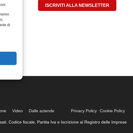
oni.
ISCRIVITI ALLA NEWSLETTER
aranno
to,
ante di
ione
Video
Dalle aziende
Privacy Policy
Cookie Policy
ati. Codice fiscale, Partita Iva e Iscrizione al Registro delle Imprese