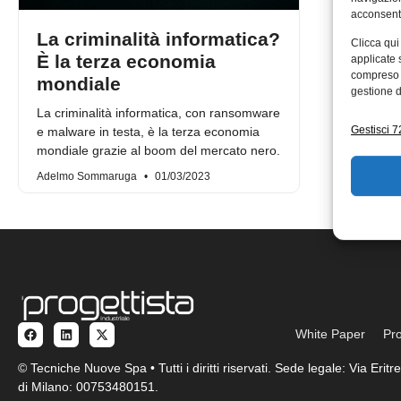
acconsenti
La criminalità informatica?
Clicca qui
È la terza economia
applicate 
compreso i
mondiale
gestione d
La criminalità informatica, con ransomware
Gestisci 72
e malware in testa, è la terza economia
mondiale grazie al boom del mercato nero.
Adelmo Sommaruga
01/03/2023
White Paper
Pro
© Tecniche Nuove Spa • Tutti i diritti riservati. Sede legale: Via Eri
di Milano: 00753480151.