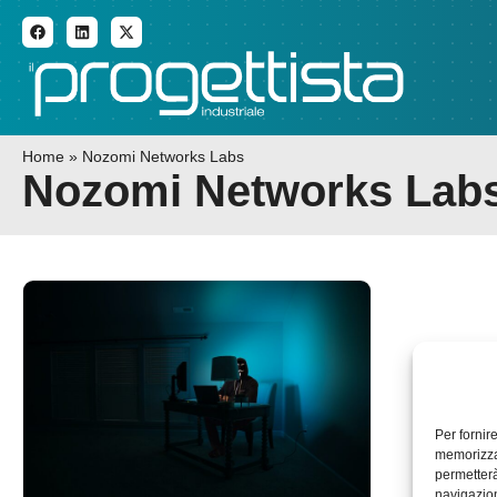
ADDITIVE MANUFACTURI
Home
»
Nozomi Networks Labs
Nozomi Networks Lab
Per fornir
memorizzar
permetterà
navigazion