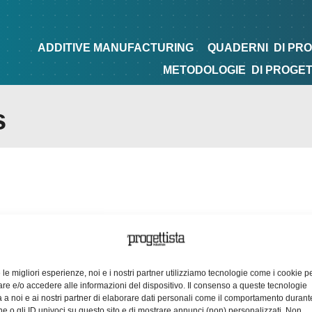
NG
QUADERNI
DI PROGETTAZIONE
TIPS&TRICKS
ADDITIVE MANUFACTURING
QUADERNI
DI PR
METODOLOGIE
DI PROGE
s
e le migliori esperienze, noi e i nostri partner utilizziamo tecnologie come i cookie p
e e/o accedere alle informazioni del dispositivo. Il consenso a queste tecnologie
 a noi e ai nostri partner di elaborare dati personali come il comportamento durant
e o gli ID univoci su questo sito e di mostrare annunci (non) personalizzati. Non