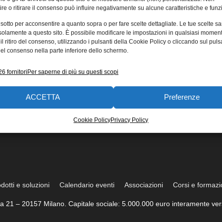
re o ritirare il consenso può influire negativamente su alcune caratteristiche e funzi
 sotto per acconsentire a quanto sopra o per fare scelte dettagliate. Le tue scelte s
solamente a questo sito. È possibile modificare le impostazioni in qualsiasi momen
l ritiro del consenso, utilizzando i pulsanti della Cookie Policy o cliccando sul puls
el consenso nella parte inferiore dello schermo.
6 fornitori
Per saperne di più su questi scopi
ACCETTA
Preferenze
Cookie Policy
Privacy Policy
dotti e soluzioni
Calendario eventi
Associazioni
Corsi e formaz
trea 21 – 20157 Milano. Capitale sociale: 5.000.000 euro interamente vers