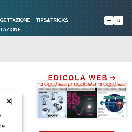
METODOLOGIE
DI PROGETTAZIONE
OGETTAZIONE
TIPS&TRICKS
TTAZIONE
EDICOLA WEB
er
e la