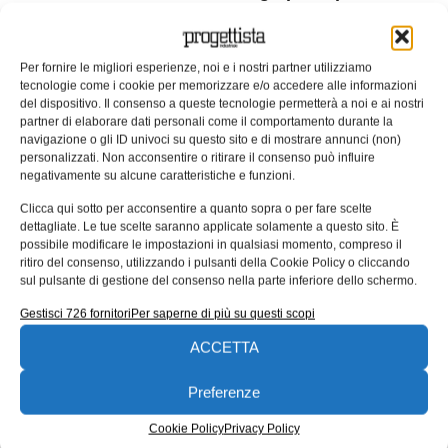
vengono sferrati gli attacchi
, seguita da Stati
Uniti e Corea del Sud. Ciò non significa che gli
Per fornire le migliori esperienze, noi e i nostri partner utilizziamo
attori delle minacce provengano necessariamente
tecnologie come i cookie per memorizzare e/o accedere alle informazioni
da questi luoghi, ma solo che è qui che si trova la
del dispositivo. Il consenso a queste tecnologie permetterà a noi e ai nostri
partner di elaborare dati personali come il comportamento durante la
maggior parte dei dispositivi compromessi. Più nel
navigazione o gli ID univoci su questo sito e di mostrare annunci (non)
dettaglio, potrebbe significare che l’attore delle
personalizzati. Non acconsentire o ritirare il consenso può influire
negativamente su alcune caratteristiche e funzioni.
minacce sta sfruttando un dispositivo
compromesso che si trova in quel Paese, o anche
Clicca qui sotto per acconsentire a quanto sopra o per fare scelte
dettagliate. Le tue scelte saranno applicate solamente a questo sito. È
che alcuni di questi luoghi non hanno politiche di
possibile modificare le impostazioni in qualsiasi momento, compreso il
sicurezza valide, e che quindi questi dispositivi
ritiro del consenso, utilizzando i pulsanti della Cookie Policy o cliccando
sul pulsante di gestione del consenso nella parte inferiore dello schermo.
potrebbero essere più vulnerabili alla
compromissione rispetto ad altri luoghi.
Gestisci 726 fornitori
Per saperne di più su questi scopi
ACCETTA
Per quanto riguarda la sicurezza dell’IoT, le
organizzazioni dovrebbero essere più attente,
Preferenze
perché gli attacchi botnet sono sicuramente
Cookie Policy
Privacy Policy
destinati a intensificarsi.