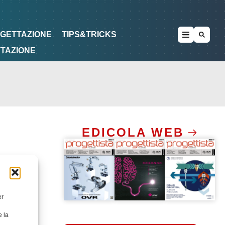
METODOLOGIE
DI PROGETTAZIONE
OGETTAZIONE
TIPS&TRICKS
TTAZIONE
EDICOLA WEB
er
e la