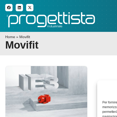
ADDITIVE MANUFACTURI
Home
»
Movifit
Movifit
Per fornir
memorizzar
permetterà
navigazion