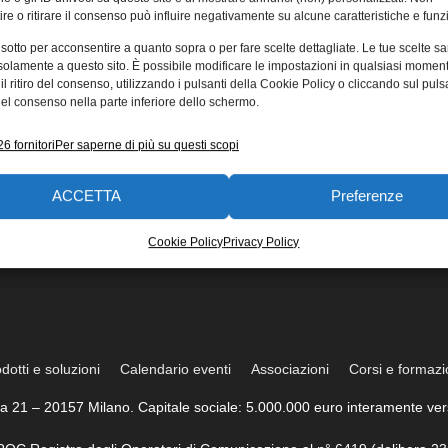
re o ritirare il consenso può influire negativamente su alcune caratteristiche e funzi
 sotto per acconsentire a quanto sopra o per fare scelte dettagliate. Le tue scelte s
solamente a questo sito. È possibile modificare le impostazioni in qualsiasi momen
l ritiro del consenso, utilizzando i pulsanti della Cookie Policy o cliccando sul puls
el consenso nella parte inferiore dello schermo.
6 fornitori
Per saperne di più su questi scopi
ACCETTA
Preferenze
Cookie Policy
Privacy Policy
dotti e soluzioni
Calendario eventi
Associazioni
Corsi e formaz
trea 21 – 20157 Milano. Capitale sociale: 5.000.000 euro interamente vers