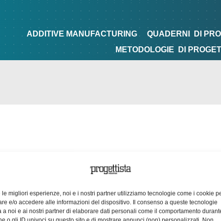
NG
QUADERNI
DI PROGETTAZIONE
TIPS&TRICKS
ADDITIVE MANUFACTURING
QUADERNI
DI PR
METODOLOGIE
DI PROGE
e le migliori esperienze, noi e i nostri partner utilizziamo tecnologie come i cookie p
e e/o accedere alle informazioni del dispositivo. Il consenso a queste tecnologie
 a noi e ai nostri partner di elaborare dati personali come il comportamento durant
e o gli ID univoci su questo sito e di mostrare annunci (non) personalizzati. Non