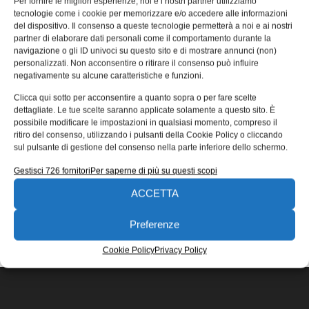
Per fornire le migliori esperienze, noi e i nostri partner utilizziamo
PowerXL DE1
tecnologie come i cookie per memorizzare e/o accedere alle informazioni
del dispositivo. Il consenso a queste tecnologie permetterà a noi e ai nostri
RS Components, il distributore globale di prodotti di
partner di elaborare dati personali come il comportamento durante la
elettronica e manutenzione, ha annunciato la disponibilità
navigazione o gli ID univoci su questo sito e di mostrare annunci (non)
a magazzino della serie di
personalizzati. Non acconsentire o ritirare il consenso può influire
negativamente su alcune caratteristiche e funzioni.
28/01/2015
Clicca qui sotto per acconsentire a quanto sopra o per fare scelte
EDICOLA WEB
dettagliate. Le tue scelte saranno applicate solamente a questo sito. È
possibile modificare le impostazioni in qualsiasi momento, compreso il
ritiro del consenso, utilizzando i pulsanti della Cookie Policy o cliccando
sul pulsante di gestione del consenso nella parte inferiore dello schermo.
Gestisci 726 fornitori
Per saperne di più su questi scopi
ACCETTA
ISCRIVITI ALLA NEWSLETTER
Preferenze
Cookie Policy
Privacy Policy