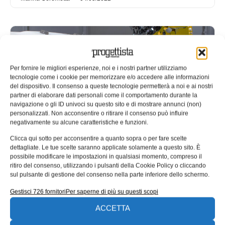
Per fornire le migliori esperienze, noi e i nostri partner utilizziamo
tecnologie come i cookie per memorizzare e/o accedere alle informazioni
del dispositivo. Il consenso a queste tecnologie permetterà a noi e ai nostri
partner di elaborare dati personali come il comportamento durante la
navigazione o gli ID univoci su questo sito e di mostrare annunci (non)
personalizzati. Non acconsentire o ritirare il consenso può influire
negativamente su alcune caratteristiche e funzioni.
Clicca qui sotto per acconsentire a quanto sopra o per fare scelte
Creaform a MECSPE con soluzioni
dettagliate. Le tue scelte saranno applicate solamente a questo sito. È
di misura 3D per manifattura
possibile modificare le impostazioni in qualsiasi momento, compreso il
ritiro del consenso, utilizzando i pulsanti della Cookie Policy o cliccando
digitale
sul pulsante di gestione del consenso nella parte inferiore dello schermo.
Creaform porta alla fiera MECSPE (9-11 giugno a
Gestisci 726 fornitori
Per saperne di più su questi scopi
Bologna) le sue soluzioni di misura 3D automatizzate e
portatili per manifattura digitale e industria 4.0.
ACCETTA
Giorgio Moradei
02/05/2022