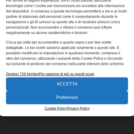
Per fornire le migliori esperienze, noi e i nostri partner utilizziamo
missioni lunari
tecnologie come i cookie per memorizzare e/o accedere alle informazioni
del dispositivo. Il consenso a queste tecnologie permetterà a noi e ai nostri
La navicella spaziale Capstone della Nasa ha finalizzato
partner di elaborare dati personali come il comportamento durante la
la sua orbita attorno alla Luna ed è ora nella fase
navigazione o gli ID univoci su questo sito e di mostrare annunci (non)
operativa della sua missione.
personalizzati. Non acconsentire o ritirare il consenso può influire
negativamente su alcune caratteristiche e funzioni.
Riccardo Fioretto
22/11/2022
Clicca qui sotto per acconsentire a quanto sopra o per fare scelte
EDICOLA WEB
dettagliate. Le tue scelte saranno applicate solamente a questo sito. È
possibile modificare le impostazioni in qualsiasi momento, compreso il
ritiro del consenso, utilizzando i pulsanti della Cookie Policy o cliccando
sul pulsante di gestione del consenso nella parte inferiore dello schermo.
Gestisci 726 fornitori
Per saperne di più su questi scopi
ACCETTA
ISCRIVITI ALLA NEWSLETTER
Preferenze
Cookie Policy
Privacy Policy