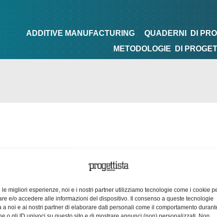
NG
QUADERNI
DI PROGETTAZIONE
TIPS&TRICKS
ADDITIVE MANUFACTURING
QUADERNI
DI PR
METODOLOGIE
DI PROGE
e le migliori esperienze, noi e i nostri partner utilizziamo tecnologie come i cookie p
e e/o accedere alle informazioni del dispositivo. Il consenso a queste tecnologie
 a noi e ai nostri partner di elaborare dati personali come il comportamento durant
e o gli ID univoci su questo sito e di mostrare annunci (non) personalizzati. Non