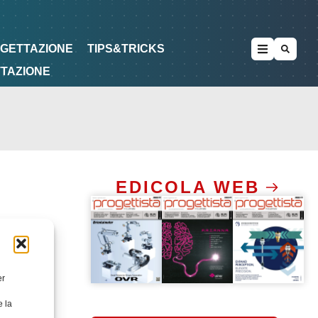
METODOLOGIE
DI PROGETTAZIONE
OGETTAZIONE
TIPS&TRICKS
TTAZIONE
EDICOLA WEB
er
e la