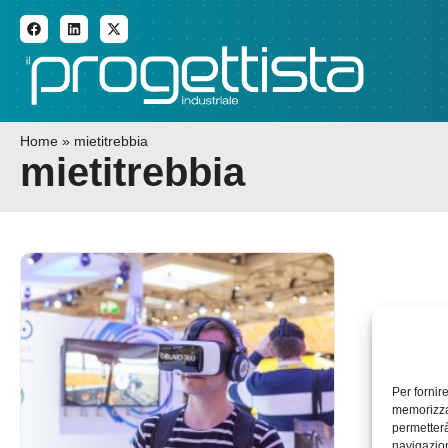
ADDITIVE MANUFACTURI
Home
»
mietitrebbia
mietitrebbia
Per fornir
memorizzar
permetterà
navigazion