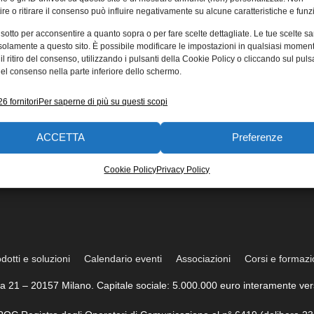
re o ritirare il consenso può influire negativamente su alcune caratteristiche e funzi
 sotto per acconsentire a quanto sopra o per fare scelte dettagliate. Le tue scelte s
solamente a questo sito. È possibile modificare le impostazioni in qualsiasi momen
l ritiro del consenso, utilizzando i pulsanti della Cookie Policy o cliccando sul puls
el consenso nella parte inferiore dello schermo.
6 fornitori
Per saperne di più su questi scopi
ACCETTA
Preferenze
Cookie Policy
Privacy Policy
dotti e soluzioni
Calendario eventi
Associazioni
Corsi e formaz
trea 21 – 20157 Milano. Capitale sociale: 5.000.000 euro interamente vers