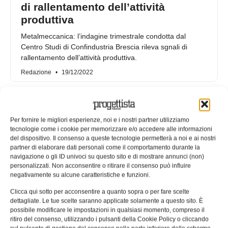
di rallentamento dell’attività
produttiva
Metalmeccanica: l’indagine trimestrale condotta dal
Centro Studi di Confindustria Brescia rileva sgnali di
rallentamento dell’attività produttiva.
Redazione
19/12/2022
Per fornire le migliori esperienze, noi e i nostri partner utilizziamo
tecnologie come i cookie per memorizzare e/o accedere alle informazioni
del dispositivo. Il consenso a queste tecnologie permetterà a noi e ai nostri
partner di elaborare dati personali come il comportamento durante la
navigazione o gli ID univoci su questo sito e di mostrare annunci (non)
personalizzati. Non acconsentire o ritirare il consenso può influire
negativamente su alcune caratteristiche e funzioni.
Clicca qui sotto per acconsentire a quanto sopra o per fare scelte
dettagliate. Le tue scelte saranno applicate solamente a questo sito. È
possibile modificare le impostazioni in qualsiasi momento, compreso il
Metalmeccanica: a Brescia nel 2°
ritiro del consenso, utilizzando i pulsanti della Cookie Policy o cliccando