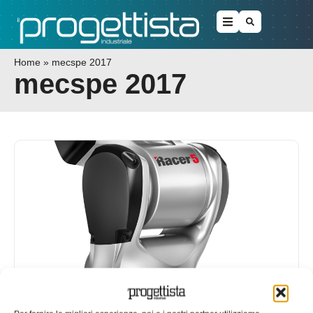
Home
»
mecspe 2017
mecspe 2017
I nuovi robot Comau in mostra a