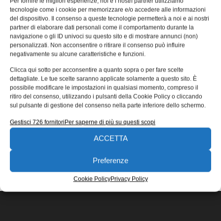
Per fornire le migliori esperienze, noi e i nostri partner utilizziamo
MecSpe2017
tecnologie come i cookie per memorizzare e/o accedere alle informazioni
del dispositivo. Il consenso a queste tecnologie permetterà a noi e ai nostri
Dopo il successo delle precedenti edizioni, Comau sarà di
partner di elaborare dati personali come il comportamento durante la
nuovo protagonista di MecSpe, la fiera dedicata al mondo
navigazione o gli ID univoci su questo sito e di mostrare annunci (non)
manifatturiero, in
personalizzati. Non acconsentire o ritirare il consenso può influire
negativamente su alcune caratteristiche e funzioni.
Emanuela Bianchi
27/02/2017
Clicca qui sotto per acconsentire a quanto sopra o per fare scelte
EDICOLA WEB
dettagliate. Le tue scelte saranno applicate solamente a questo sito. È
possibile modificare le impostazioni in qualsiasi momento, compreso il
ritiro del consenso, utilizzando i pulsanti della Cookie Policy o cliccando
sul pulsante di gestione del consenso nella parte inferiore dello schermo.
Gestisci 726 fornitori
Per saperne di più su questi scopi
ACCETTA
ISCRIVITI ALLA NEWSLETTER
Preferenze
Cookie Policy
Privacy Policy