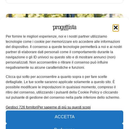
Per fornire le migliori esperienze, noi e i nostri partner utilizziamo
tecnologie come i cookie per memorizzare e/o accedere alle informazioni
del dispositivo. Il consenso a queste tecnologie permetterà a noi e ai nostri
partner di elaborare dati personali come il comportamento durante la
navigazione o gli ID univoci su questo sito e di mostrare annunci (non)
personalizzati. Non acconsentire o ritirare il consenso può influire
negativamente su alcune caratteristiche e funzioni.
Clicca qui sotto per acconsentire a quanto sopra o per fare scelte
Movimentazione dei materiali
dettagliate. Le tue scelte saranno applicate solamente a questo sito. È
possibile modificare le impostazioni in qualsiasi momento, compreso il
all’insegna del risparmio energetico
ritiro del consenso, utilizzando i pulsanti della Cookie Policy o cliccando
sul pulsante di gestione del consenso nella parte inferiore dello schermo.
Hyster, specializzata nella produzione di macchine per la
movimentazione dei materiali (distribuite in Italia da CLS),
Gestisci 726 fornitori
Per saperne di più su questi scopi
ha annunciato nuovi modelli
ACCETTA
Redazione
19/03/2019