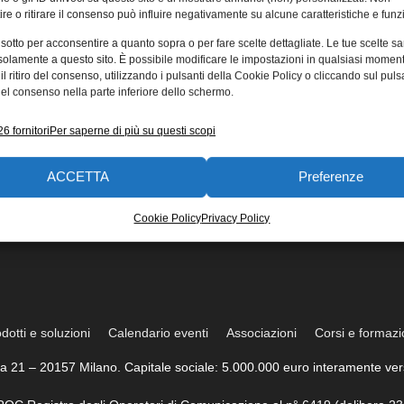
re o ritirare il consenso può influire negativamente su alcune caratteristiche e funzi
 sotto per acconsentire a quanto sopra o per fare scelte dettagliate. Le tue scelte s
solamente a questo sito. È possibile modificare le impostazioni in qualsiasi momen
l ritiro del consenso, utilizzando i pulsanti della Cookie Policy o cliccando sul puls
el consenso nella parte inferiore dello schermo.
6 fornitori
Per saperne di più su questi scopi
ACCETTA
Preferenze
Cookie Policy
Privacy Policy
dotti e soluzioni
Calendario eventi
Associazioni
Corsi e formaz
trea 21 – 20157 Milano. Capitale sociale: 5.000.000 euro interamente vers