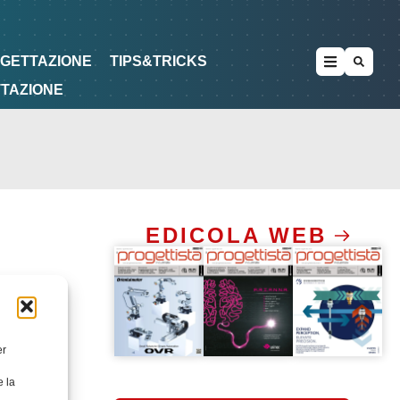
METODOLOGIE
DI PROGETTAZIONE
OGETTAZIONE
TIPS&TRICKS
TTAZIONE
EDICOLA WEB
er
e la