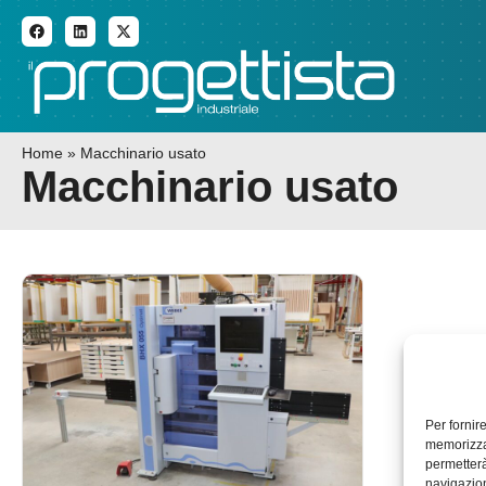
ADDITIVE MANUFACTURI
Home
»
Macchinario usato
Macchinario usato
Per fornir
memorizzar
permetterà
navigazion