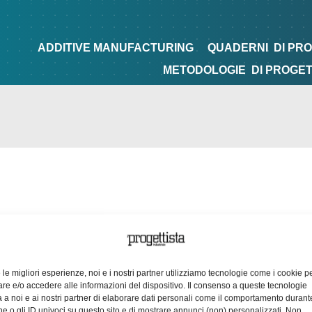
NG
QUADERNI
DI PROGETTAZIONE
TIPS&TRICKS
ADDITIVE MANUFACTURING
QUADERNI
DI PR
METODOLOGIE
DI PROGE
e le migliori esperienze, noi e i nostri partner utilizziamo tecnologie come i cookie p
e e/o accedere alle informazioni del dispositivo. Il consenso a queste tecnologie
 a noi e ai nostri partner di elaborare dati personali come il comportamento durant
e o gli ID univoci su questo sito e di mostrare annunci (non) personalizzati. Non