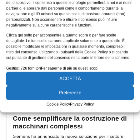
del dispositivo. Il consenso a queste tecnologie permetterà a noi e ai nostri
Il packaging alimentare gode di ottima salute, come
partner di elaborare dati personali come il comportamento durante la
confermano i dati Istituto Italiano Imballaggio: la
navigazione o gli ID univoci su questo sito e di mostrare annunci (non)
produzione è in crescita con
personalizzati. Non acconsentire o ritirare il consenso può influire
negativamente su alcune caratteristiche e funzioni.
Stefano Vinto
09/04/2018
Clicca qui sotto per acconsentire a quanto sopra o per fare scelte
dettagliate. Le tue scelte saranno applicate solamente a questo sito. È
possibile modificare le impostazioni in qualsiasi momento, compreso il
ritiro del consenso, utilizzando i pulsanti della Cookie Policy o cliccando
sul pulsante di gestione del consenso nella parte inferiore dello schermo.
Gestisci 726 fornitori
Per saperne di più su questi scopi
ACCETTA
Preferenze
Cookie Policy
Privacy Policy
Come semplificare la costruzione di
macchinari complessi
Siemens ha annunciato la nuova soluzione per il settore