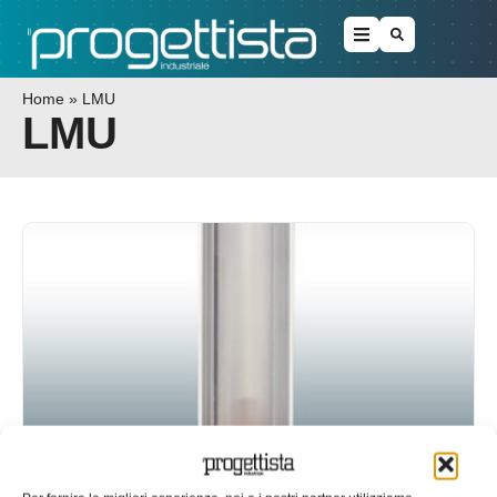
Home
»
LMU
LMU
Livelli universali in nylon-vetro o in