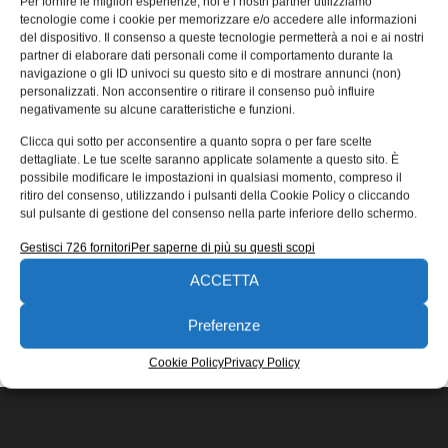
Per fornire le migliori esperienze, noi e i nostri partner utilizziamo
alluminio anodizzato
tecnologie come i cookie per memorizzare e/o accedere alle informazioni
del dispositivo. Il consenso a queste tecnologie permetterà a noi e ai nostri
F.lli Giacomello investe senza sosta su nuovi prodotti e
partner di elaborare dati personali come il comportamento durante la
migliora quelli già esistenti in modo da ampliare la propria
navigazione o gli ID univoci su questo sito e di mostrare annunci (non)
offerta
personalizzati. Non acconsentire o ritirare il consenso può influire
negativamente su alcune caratteristiche e funzioni.
Redazione
10/05/2017
Clicca qui sotto per acconsentire a quanto sopra o per fare scelte
EDICOLA WEB
dettagliate. Le tue scelte saranno applicate solamente a questo sito. È
possibile modificare le impostazioni in qualsiasi momento, compreso il
ritiro del consenso, utilizzando i pulsanti della Cookie Policy o cliccando
sul pulsante di gestione del consenso nella parte inferiore dello schermo.
Gestisci 726 fornitori
Per saperne di più su questi scopi
ACCETTA
ISCRIVITI ALLA NEWSLETTER
Preferenze
Cookie Policy
Privacy Policy