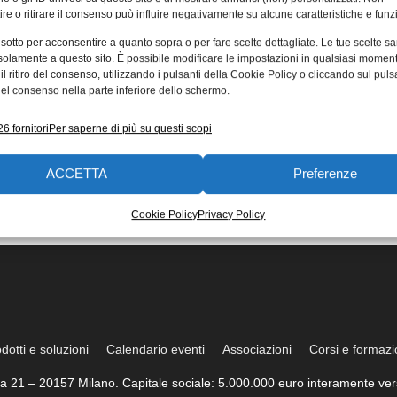
re o ritirare il consenso può influire negativamente su alcune caratteristiche e funzi
 sotto per acconsentire a quanto sopra o per fare scelte dettagliate. Le tue scelte s
solamente a questo sito. È possibile modificare le impostazioni in qualsiasi momen
l ritiro del consenso, utilizzando i pulsanti della Cookie Policy o cliccando sul puls
el consenso nella parte inferiore dello schermo.
6 fornitori
Per saperne di più su questi scopi
ACCETTA
Preferenze
Cookie Policy
Privacy Policy
dotti e soluzioni
Calendario eventi
Associazioni
Corsi e formaz
trea 21 – 20157 Milano. Capitale sociale: 5.000.000 euro interamente vers