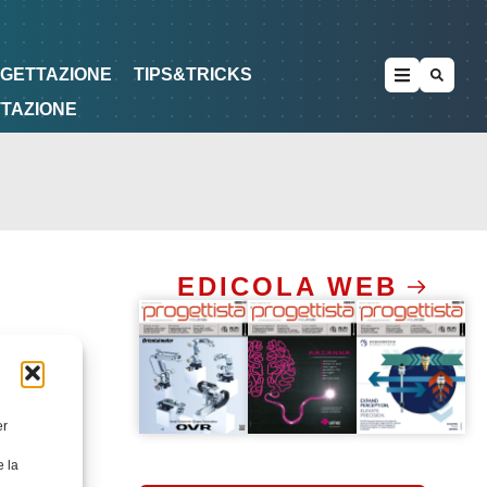
METODOLOGIE
DI PROGETTAZIONE
OGETTAZIONE
TIPS&TRICKS
TTAZIONE
EDICOLA WEB
er
e la