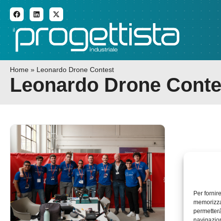
ADDITIVE MANUFACTURI
Home
»
Leonardo Drone Contest
Leonardo Drone Conte
Per fornir
memorizzar
permetterà
navigazion