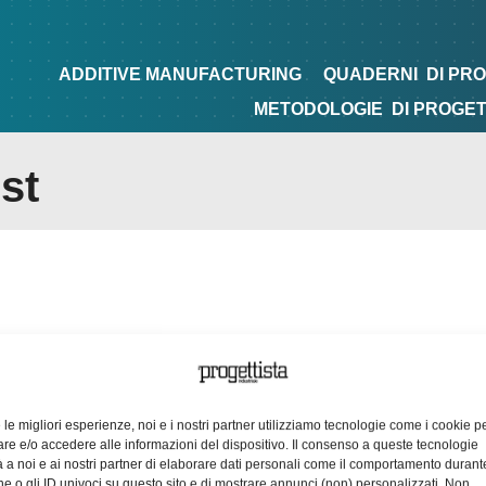
NG
QUADERNI
DI PROGETTAZIONE
TIPS&TRICKS
ADDITIVE MANUFACTURING
QUADERNI
DI PR
METODOLOGIE
DI PROGE
st
e le migliori esperienze, noi e i nostri partner utilizziamo tecnologie come i cookie p
e e/o accedere alle informazioni del dispositivo. Il consenso a queste tecnologie
 a noi e ai nostri partner di elaborare dati personali come il comportamento durant
e o gli ID univoci su questo sito e di mostrare annunci (non) personalizzati. Non