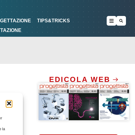
METODOLOGIE
DI PROGETTAZIONE
OGETTAZIONE
TIPS&TRICKS
TTAZIONE
EDICOLA WEB
er
e la