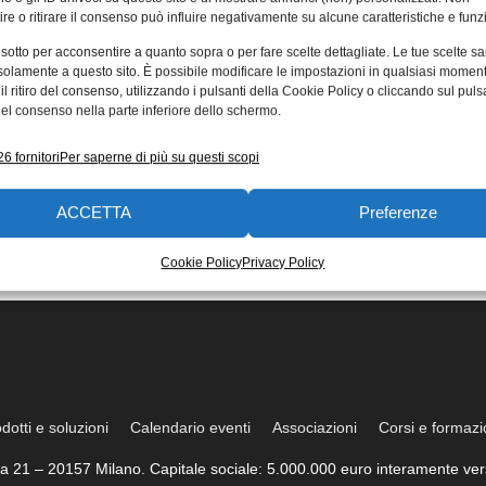
re o ritirare il consenso può influire negativamente su alcune caratteristiche e funzi
 sotto per acconsentire a quanto sopra o per fare scelte dettagliate. Le tue scelte s
solamente a questo sito. È possibile modificare le impostazioni in qualsiasi momen
l ritiro del consenso, utilizzando i pulsanti della Cookie Policy o cliccando sul puls
el consenso nella parte inferiore dello schermo.
6 fornitori
Per saperne di più su questi scopi
ACCETTA
Preferenze
Cookie Policy
Privacy Policy
dotti e soluzioni
Calendario eventi
Associazioni
Corsi e formaz
trea 21 – 20157 Milano. Capitale sociale: 5.000.000 euro interamente vers