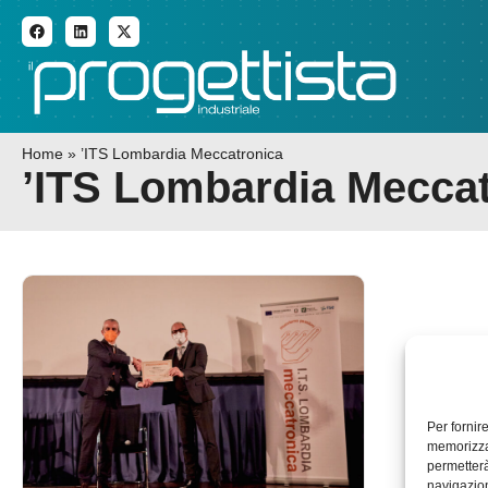
ADDITIVE MANUFACTURI
Home
»
’ITS Lombardia Meccatronica
’ITS Lombardia Mecca
Per fornir
memorizzar
permetterà
navigazion