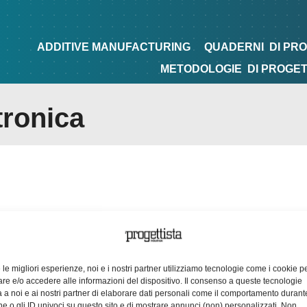
NG
QUADERNI
DI PROGETTAZIONE
TIPS&TRICKS
ADDITIVE MANUFACTURING
QUADERNI
DI PR
METODOLOGIE
DI PROGE
tronica
e le migliori esperienze, noi e i nostri partner utilizziamo tecnologie come i cookie p
e e/o accedere alle informazioni del dispositivo. Il consenso a queste tecnologie
 a noi e ai nostri partner di elaborare dati personali come il comportamento durant
e o gli ID univoci su questo sito e di mostrare annunci (non) personalizzati. Non