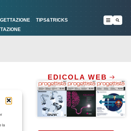
METODOLOGIE
DI PROGETTAZIONE
OGETTAZIONE
TIPS&TRICKS
TTAZIONE
EDICOLA WEB
er
e la