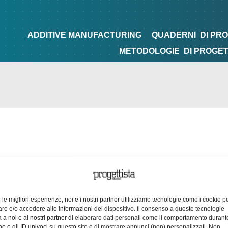
NG
QUADERNI
DI PROGETTAZIONE
TIPS&TRICKS
ADDITIVE MANUFACTURING
QUADERNI
DI PR
METODOLOGIE
DI PROGE
e le migliori esperienze, noi e i nostri partner utilizziamo tecnologie come i cookie p
e e/o accedere alle informazioni del dispositivo. Il consenso a queste tecnologie
 a noi e ai nostri partner di elaborare dati personali come il comportamento durant
e o gli ID univoci su questo sito e di mostrare annunci (non) personalizzati. Non