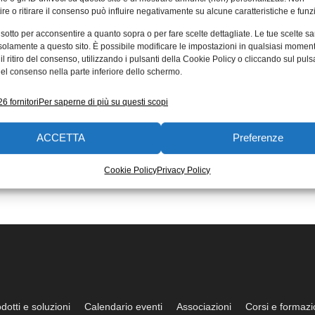
re o ritirare il consenso può influire negativamente su alcune caratteristiche e funzi
 sotto per acconsentire a quanto sopra o per fare scelte dettagliate. Le tue scelte s
solamente a questo sito. È possibile modificare le impostazioni in qualsiasi momen
l ritiro del consenso, utilizzando i pulsanti della Cookie Policy o cliccando sul puls
el consenso nella parte inferiore dello schermo.
6 fornitori
Per saperne di più su questi scopi
ACCETTA
Preferenze
Cookie Policy
Privacy Policy
dotti e soluzioni
Calendario eventi
Associazioni
Corsi e formaz