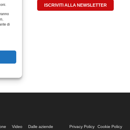
oni.
ISCRIVITI ALLA NEWSLETTER
aranno
to,
ante di
ione
Video
Dalle aziende
Privacy Policy
Cookie Policy