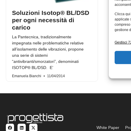
acconsenti
Soluzioni Isotop® BL/DSD
Clicca qui
per ogni necessità di
applicate 
compreso i
carico
gestione d
La Pantecnica, tradizionalmente
Gestisci 72
impegnata nelle problematiche relative
all’isolamento delle vibrazioni, propone
una serie di sistemi
“antivibranti/smorzatori”, denominati
ISOTOP® BL/DSD. E’
Emanuela Bianchi
11/04/2014
White Paper
Pro