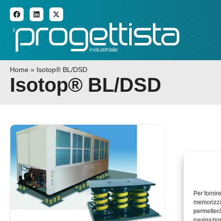
ADDITIVE MANUFACTURI
Home
»
Isotop® BL/DSD
Isotop® BL/DSD
Per fornir
memorizzar
permetterà
navigazion