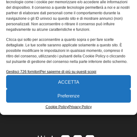
tecnologie come i cookie per memorizzare e/o accedere alle informazioni
È normale che nei vari periodi storici ci siano delle
del dispositivo. Il consenso a queste tecnologie permetterà a noi e ai nostri
evoluzioni sui processi e sulle metodologie di
partner di elaborare dati personali come il comportamento durante la
navigazione o gli ID univoci su questo sito e di mostrare annunci (non)
progettazione. Gli approcci
personalizzati. Non acconsentire o ritirare il consenso può influire
Emanuela Bianchi
14/05/2013
negativamente su alcune caratteristiche e funzioni.
EDICOLA WEB
Clicca qui sotto per acconsentire a quanto sopra o per fare scelte
dettagliate. Le tue scelte saranno applicate solamente a questo sito. È
possibile modificare le impostazioni in qualsiasi momento, compreso il
ritiro del consenso, utilizzando i pulsanti della Cookie Policy o cliccando
sul pulsante di gestione del consenso nella parte inferiore dello schermo.
Gestisci 726 fornitori
Per saperne di più su questi scopi
ACCETTA
ISCRIVITI ALLA NEWSLETTER
Preferenze
Cookie Policy
Privacy Policy