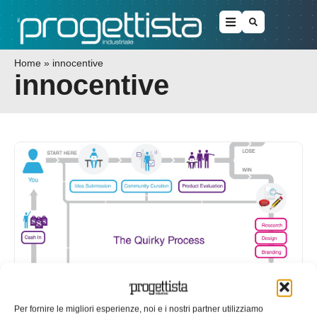
Home
»
innocentive
innocentive
Co-design, il suo valore oggi
Per fornire le migliori esperienze, noi e i nostri partner utilizziamo