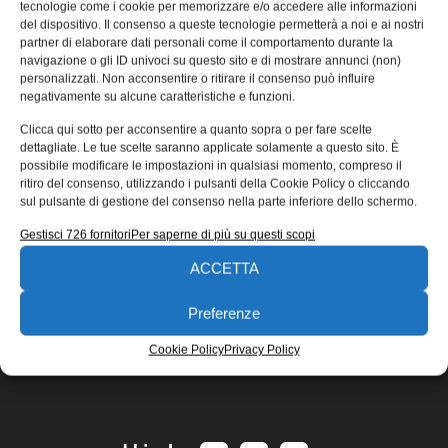
tecnologie come i cookie per memorizzare e/o accedere alle informazioni
Per la prima volta gli ingegneri possono esplorare
del dispositivo. Il consenso a queste tecnologie permetterà a noi e ai nostri
rapidamente le opzioni di progettazione e ricevere risultati
partner di elaborare dati personali come il comportamento durante la
navigazione o gli ID univoci su questo sito e di mostrare annunci (non)
di simulazione immediati e
personalizzati. Non acconsentire o ritirare il consenso può influire
Redazione
10/10/2017
negativamente su alcune caratteristiche e funzioni.
EDICOLA WEB
Clicca qui sotto per acconsentire a quanto sopra o per fare scelte
dettagliate. Le tue scelte saranno applicate solamente a questo sito. È
possibile modificare le impostazioni in qualsiasi momento, compreso il
ritiro del consenso, utilizzando i pulsanti della Cookie Policy o cliccando
sul pulsante di gestione del consenso nella parte inferiore dello schermo.
Gestisci 726 fornitori
Per saperne di più su questi scopi
ACCETTA
ISCRIVITI ALLA NEWSLETTER
Preferenze
Cookie Policy
Privacy Policy