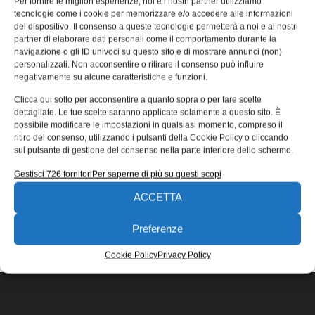
Per fornire le migliori esperienze, noi e i nostri partner utilizziamo
protezione dei quadri elettrici
tecnologie come i cookie per memorizzare e/o accedere alle informazioni
del dispositivo. Il consenso a queste tecnologie permetterà a noi e ai nostri
Il Gruppo DKC presenta la linea RamKlima una gamma
partner di elaborare dati personali come il comportamento durante la
completa di soluzioni per la climatizzazione e la
navigazione o gli ID univoci su questo sito e di mostrare annunci (non)
ventilazione dei quadri
personalizzati. Non acconsentire o ritirare il consenso può influire
negativamente su alcune caratteristiche e funzioni.
Alberto Arrigoni
21/07/2020
Clicca qui sotto per acconsentire a quanto sopra o per fare scelte
EDICOLA WEB
dettagliate. Le tue scelte saranno applicate solamente a questo sito. È
possibile modificare le impostazioni in qualsiasi momento, compreso il
ritiro del consenso, utilizzando i pulsanti della Cookie Policy o cliccando
sul pulsante di gestione del consenso nella parte inferiore dello schermo.
Gestisci 726 fornitori
Per saperne di più su questi scopi
ACCETTA
ISCRIVITI ALLA NEWSLETTER
Preferenze
Cookie Policy
Privacy Policy