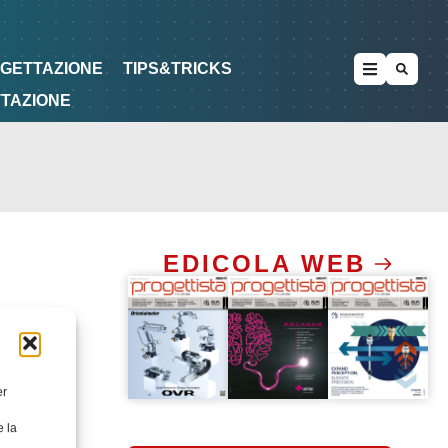
METODOLOGIE
DI PROGETTAZIONE
OGETTAZIONE
TIPS&TRICKS
TTAZIONE
EDICOLA WEB
er
e la