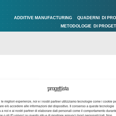
NG
QUADERNI
DI PROGETTAZIONE
TIPS&TRICKS
ADDITIVE MANUFACTURING
QUADERNI
DI PR
METODOLOGIE
DI PROGE
e le migliori esperienze, noi e i nostri partner utilizziamo tecnologie come i cookie p
e e/o accedere alle informazioni del dispositivo. Il consenso a queste tecnologie
 a noi e ai nostri partner di elaborare dati personali come il comportamento durant
e o gli ID univoci su questo sito e di mostrare annunci (non) personalizzati. Non