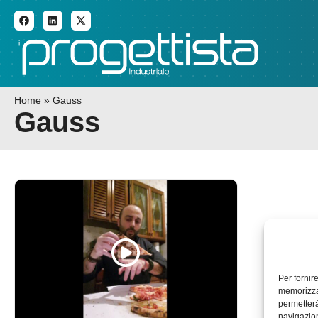
ADDITIVE MANUFACTURI
Home
»
Gauss
Gauss
Per fornir
memorizzar
permetterà
navigazion