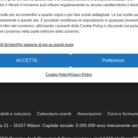
re o ritirare il consenso può influire negativamente su alcune caratteristiche e funzi
 sotto per acconsentire a quanto sopra o per fare scelte dettagliate. Le tue scelte s
solamente a questo sito. È possibile modificare le impostazioni in qualsiasi momen
l ritiro del consenso, utilizzando i pulsanti della Cookie Policy o cliccando sul puls
el consenso nella parte inferiore dello schermo.
6 fornitori
Per saperne di più su questi scopi
ACCETTA
Preferenze
Cookie Policy
Privacy Policy
dotti e soluzioni
Calendario eventi
Associazioni
Corsi e formaz
trea 21 – 20157 Milano. Capitale sociale: 5.000.000 euro interamente vers