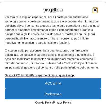
ARTICOLI CORRELATI
Per fornire le migliori esperienze, noi e i nostri partner utilizziamo
QUADERNI DI PROGETTAZIONE
tecnologie come i cookie per memorizzare e/o accedere alle informazioni
del dispositivo. Il consenso a queste tecnologie permetterà a noi e ai nostri
partner di elaborare dati personali come il comportamento durante la
navigazione o gli ID univoci su questo sito e di mostrare annunci (non)
personalizzati. Non acconsentire o ritirare il consenso può influire
negativamente su alcune caratteristiche e funzioni.
Clicca qui sotto per acconsentire a quanto sopra o per fare scelte
dettagliate. Le tue scelte saranno applicate solamente a questo sito. È
possibile modificare le impostazioni in qualsiasi momento, compreso il
ritiro del consenso, utilizzando i pulsanti della Cookie Policy o cliccando
sul pulsante di gestione del consenso nella parte inferiore dello schermo.
Gestisci 726 fornitori
Per saperne di più su questi scopi
UNI EN 1090: il punto di contatto tra
ACCETTA
progettazione ed esecuzione
Preferenze
Molte non conformità nascono da informazioni incomplete
o ambigue negli elaborati progettuali. nella seconda parte
Cookie Policy
Privacy Policy
dell’approfondimento inaugurato un mese fa ci