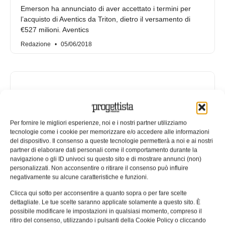
Emerson ha annunciato di aver accettato i termini per
l’acquisto di Aventics da Triton, dietro il versamento di
€527 milioni. Aventics
Redazione
05/06/2018
Per fornire le migliori esperienze, noi e i nostri partner utilizziamo
tecnologie come i cookie per memorizzare e/o accedere alle informazioni
del dispositivo. Il consenso a queste tecnologie permetterà a noi e ai nostri
partner di elaborare dati personali come il comportamento durante la
navigazione o gli ID univoci su questo sito e di mostrare annunci (non)
personalizzati. Non acconsentire o ritirare il consenso può influire
negativamente su alcune caratteristiche e funzioni.
La nuova valvola Latching-X
Clicca qui sotto per acconsentire a quanto sopra o per fare scelte
ridefinisce lo standard per le
dettagliate. Le tue scelte saranno applicate solamente a questo sito. È
possibile modificare le impostazioni in qualsiasi momento, compreso il
applicazioni mediche che
ritiro del consenso, utilizzando i pulsanti della Cookie Policy o cliccando