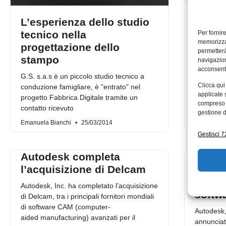
L’esperienza dello studio
CAD e
tecnico nella
e real
Per fornir
memorizzar
progettazione dello
Delcam pa
permetterà
stampo
navigazion
Fabbrica 
acconsenti
filiera de
G.S. s.a.s è un piccolo studio tecnico a
con le sue
Clicca qui
conduzione famigliare, è “entrato” nel
applicate 
progetto Fabbrica Digitale tramite un
compreso i
contatto ricevuto
gestione d
Emanuela Bianchi
25/03/2014
Emanuela 
Gestisci 72
Autodesk completa
Autod
l’acquisizione di Delcam
l’inte
Delcam
Autodesk, Inc. ha completato l’acquisizione
softw
di Delcam, tra i principali fornitori mondiali
di software CAM (computer-
Autodesk
aided manufacturing) avanzati per il
annunciato