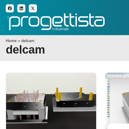
ADDITIVE MANUFACTURI
Home
»
delcam
delcam