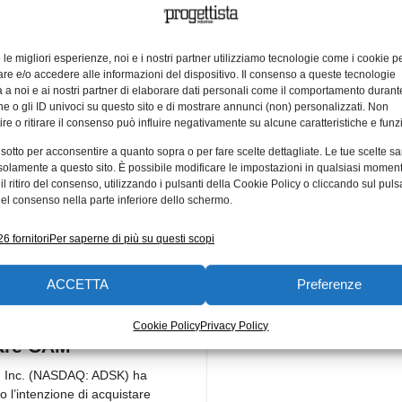
 CAM per progettare
Un CAM per i mat
izzare lo stampo
compositi
e le migliori esperienze, noi e i nostri partner utilizziamo tecnologie come i cookie p
e e/o accedere alle informazioni del dispositivo. Il consenso a queste tecnologie
rteciperà attivamente alla
Delcam è uno dei fornitori 
 a noi e ai nostri partner di elaborare dati personali come il comportamento durant
e o gli ID univoci su questo sito e di mostrare annunci (non) personalizzati. Non
Digitale di MECSPE2014 nella
mondo di soluzioni CAD/
re o ritirare il consenso può influire negativamente su alcune caratteristiche e funzi
dicata alla Aletta della XAM 2.1
l’industria manifatturiera. 
 soluzioni
sono largamente
 sotto per acconsentire a quanto sopra o per fare scelte dettagliate. Le tue scelte s
solamente a questo sito. È possibile modificare le impostazioni in qualsiasi momen
l ritiro del consenso, utilizzando i pulsanti della Cookie Policy o cliccando sul puls
el consenso nella parte inferiore dello schermo.
Bianchi
25/03/2014
Emanuela Bianchi
25/03/2
6 fornitori
Per saperne di più su questi scopi
esk annuncia
ACCETTA
Preferenze
nzione di acquistare
, fornitore di
Cookie Policy
Privacy Policy
are CAM
, Inc. (NASDAQ: ADSK) ha
 l’intenzione di acquistare