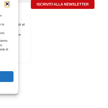
ISCRIVITI ALLA NEWSLETTER
eriali
er
più importanti al
e la
CAM per
oni.
I suoi software
aranno
to,
ante di
014