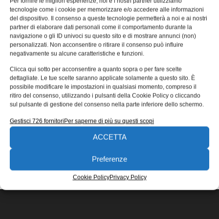
Per fornire le migliori esperienze, noi e i nostri partner utilizziamo
prospettive per il 2022
tecnologie come i cookie per memorizzare e/o accedere alle informazioni
del dispositivo. Il consenso a queste tecnologie permetterà a noi e ai nostri
Bilancio del 2021 e prospettive per il 2022 di R+W: ne
partner di elaborare dati personali come il comportamento durante la
abbiamo parlato con Davide Fusari, direttore della filiale
navigazione o gli ID univoci su questo sito e di mostrare annunci (non)
italiana.
personalizzati. Non acconsentire o ritirare il consenso può influire
negativamente su alcune caratteristiche e funzioni.
Novello Brunoro
13/12/2021
Clicca qui sotto per acconsentire a quanto sopra o per fare scelte
EDICOLA WEB
dettagliate. Le tue scelte saranno applicate solamente a questo sito. È
possibile modificare le impostazioni in qualsiasi momento, compreso il
ritiro del consenso, utilizzando i pulsanti della Cookie Policy o cliccando
sul pulsante di gestione del consenso nella parte inferiore dello schermo.
Gestisci 726 fornitori
Per saperne di più su questi scopi
ACCETTA
ISCRIVITI ALLA NEWSLETTER
Preferenze
Cookie Policy
Privacy Policy