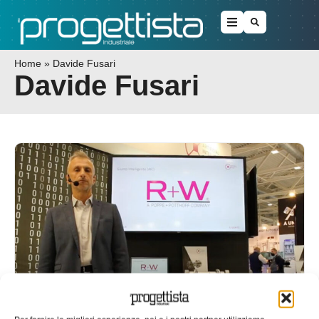
Home
»
Davide Fusari
Davide Fusari
R+W: bilancio del 2021 e