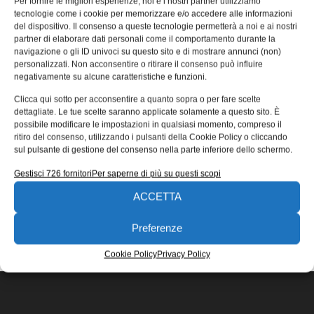
Per fornire le migliori esperienze, noi e i nostri partner utilizziamo
terza economia mondiale
tecnologie come i cookie per memorizzare e/o accedere alle informazioni
del dispositivo. Il consenso a queste tecnologie permetterà a noi e ai nostri
La criminalità informatica, con ransomware e malware in
partner di elaborare dati personali come il comportamento durante la
testa, è la terza economia mondiale grazie al boom del
navigazione o gli ID univoci su questo sito e di mostrare annunci (non)
mercato nero.
personalizzati. Non acconsentire o ritirare il consenso può influire
negativamente su alcune caratteristiche e funzioni.
Adelmo Sommaruga
01/03/2023
Clicca qui sotto per acconsentire a quanto sopra o per fare scelte
EDICOLA WEB
dettagliate. Le tue scelte saranno applicate solamente a questo sito. È
possibile modificare le impostazioni in qualsiasi momento, compreso il
ritiro del consenso, utilizzando i pulsanti della Cookie Policy o cliccando
sul pulsante di gestione del consenso nella parte inferiore dello schermo.
Gestisci 726 fornitori
Per saperne di più su questi scopi
ACCETTA
ISCRIVITI ALLA NEWSLETTER
Preferenze
Cookie Policy
Privacy Policy