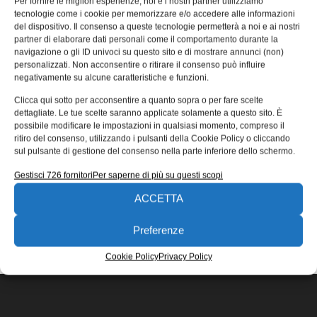
Per fornire le migliori esperienze, noi e i nostri partner utilizziamo
D1FC/D3FC
tecnologie come i cookie per memorizzare e/o accedere alle informazioni
del dispositivo. Il consenso a queste tecnologie permetterà a noi e ai nostri
Parker Hannifin, il protagonista globale nelle tecnologie di
partner di elaborare dati personali come il comportamento durante la
movimentazione e controllo, ha completato il suo
navigazione o gli ID univoci su questo sito e di mostrare annunci (non)
portafoglio di valvole proporzionali dirette con
personalizzati. Non acconsentire o ritirare il consenso può influire
negativamente su alcune caratteristiche e funzioni.
17/01/2017
Clicca qui sotto per acconsentire a quanto sopra o per fare scelte
EDICOLA WEB
dettagliate. Le tue scelte saranno applicate solamente a questo sito. È
possibile modificare le impostazioni in qualsiasi momento, compreso il
ritiro del consenso, utilizzando i pulsanti della Cookie Policy o cliccando
sul pulsante di gestione del consenso nella parte inferiore dello schermo.
Gestisci 726 fornitori
Per saperne di più su questi scopi
ACCETTA
ISCRIVITI ALLA NEWSLETTER
Preferenze
Cookie Policy
Privacy Policy