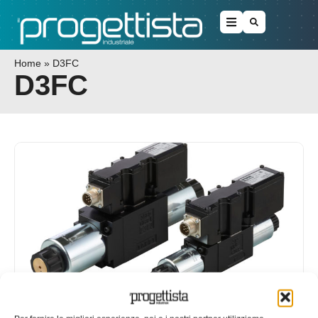
Home
»
D3FC
D3FC
Valvola Parker proporzionale diretta