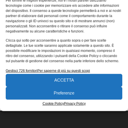
Per fornire le migliori esperienze, noi e i nostri partner utilizziamo
D1FC/D3FC
tecnologie come i cookie per memorizzare e/o accedere alle informazioni
del dispositivo. Il consenso a queste tecnologie permetterà a noi e ai nostri
Parker Hannifin, il protagonista globale nelle tecnologie di
partner di elaborare dati personali come il comportamento durante la
movimentazione e controllo, ha completato il suo
navigazione o gli ID univoci su questo sito e di mostrare annunci (non)
portafoglio di valvole proporzionali dirette con
personalizzati. Non acconsentire o ritirare il consenso può influire
negativamente su alcune caratteristiche e funzioni.
17/01/2017
Clicca qui sotto per acconsentire a quanto sopra o per fare scelte
EDICOLA WEB
dettagliate. Le tue scelte saranno applicate solamente a questo sito. È
possibile modificare le impostazioni in qualsiasi momento, compreso il
ritiro del consenso, utilizzando i pulsanti della Cookie Policy o cliccando
sul pulsante di gestione del consenso nella parte inferiore dello schermo.
Gestisci 726 fornitori
Per saperne di più su questi scopi
ACCETTA
ISCRIVITI ALLA NEWSLETTER
Preferenze
Cookie Policy
Privacy Policy