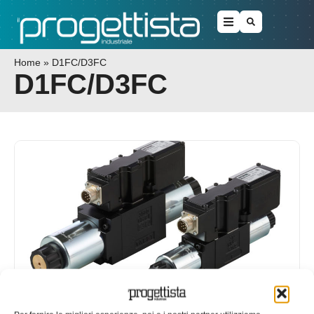
Home
»
D1FC/D3FC
D1FC/D3FC
Valvola Parker proporzionale diretta