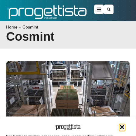
Home
»
Cosmint
Cosmint
Precisione robotica ad alta velocità