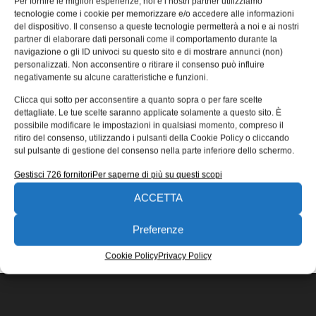
Per fornire le migliori esperienze, noi e i nostri partner utilizziamo
per bottiglie cosmetiche
tecnologie come i cookie per memorizzare e/o accedere alle informazioni
del dispositivo. Il consenso a queste tecnologie permetterà a noi e ai nostri
Comau e Siscodata hanno lavorato in sinergia per
partner di elaborare dati personali come il comportamento durante la
sviluppare per Cosmint una cella robotica progettata per
navigazione o gli ID univoci su questo sito e di mostrare annunci (non)
pulire e manipolare bottiglie cosmetiche.
personalizzati. Non acconsentire o ritirare il consenso può influire
negativamente su alcune caratteristiche e funzioni.
Redazione
25/05/2022
Clicca qui sotto per acconsentire a quanto sopra o per fare scelte
EDICOLA WEB
dettagliate. Le tue scelte saranno applicate solamente a questo sito. È
possibile modificare le impostazioni in qualsiasi momento, compreso il
ritiro del consenso, utilizzando i pulsanti della Cookie Policy o cliccando
sul pulsante di gestione del consenso nella parte inferiore dello schermo.
Gestisci 726 fornitori
Per saperne di più su questi scopi
ACCETTA
ISCRIVITI ALLA NEWSLETTER
Preferenze
Cookie Policy
Privacy Policy