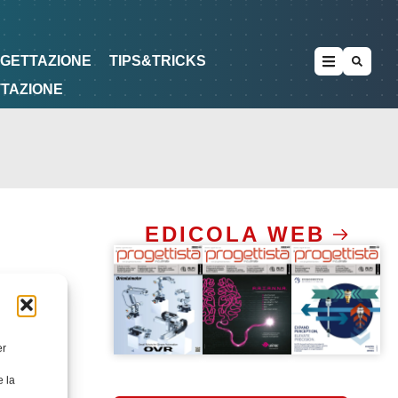
METODOLOGIE
DI PROGETTAZIONE
OGETTAZIONE
TIPS&TRICKS
TTAZIONE
EDICOLA WEB
er
e la