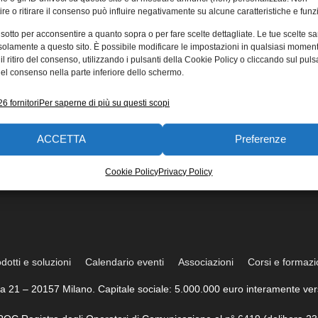
re o ritirare il consenso può influire negativamente su alcune caratteristiche e funzi
 sotto per acconsentire a quanto sopra o per fare scelte dettagliate. Le tue scelte s
solamente a questo sito. È possibile modificare le impostazioni in qualsiasi momen
l ritiro del consenso, utilizzando i pulsanti della Cookie Policy o cliccando sul puls
el consenso nella parte inferiore dello schermo.
6 fornitori
Per saperne di più su questi scopi
ACCETTA
Preferenze
Cookie Policy
Privacy Policy
dotti e soluzioni
Calendario eventi
Associazioni
Corsi e formaz
trea 21 – 20157 Milano. Capitale sociale: 5.000.000 euro interamente vers