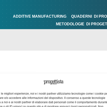
NG
QUADERNI
DI PROGETTAZIONE
TIPS&TRICKS
ADDITIVE MANUFACTURING
QUADERNI
DI PR
METODOLOGIE
DI PROGE
e le migliori esperienze, noi e i nostri partner utilizziamo tecnologie come i cookie p
e e/o accedere alle informazioni del dispositivo. Il consenso a queste tecnologie
 a noi e ai nostri partner di elaborare dati personali come il comportamento durant
e o gli ID univoci su questo sito e di mostrare annunci (non) personalizzati. Non