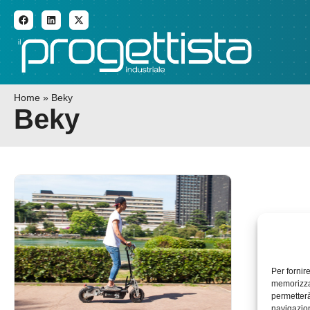
ADDITIVE MANUFACTURI
Home
»
Beky
Beky
Per fornir
memorizzar
permetterà
navigazion