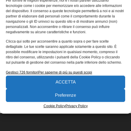
Per fornire le migliori esperienze, noi e i nostri partner utilizziamo
additiva nei settori navale e nautico
tecnologie come i cookie per memorizzare e/o accedere alle informazioni
del dispositivo. Il consenso a queste tecnologie permetterà a noi e ai nostri
Additive manufacturing in campo navale e nautico è il
partner di elaborare dati personali come il comportamento durante la
titolo del seminario a partecipazione gratuita (per gli
navigazione o gli ID univoci su questo sito e di mostrare annunci (non)
ingeneri che faranno
personalizzati. Non acconsentire o ritirare il consenso può influire
negativamente su alcune caratteristiche e funzioni.
Redazione
26/04/2017
Clicca qui sotto per acconsentire a quanto sopra o per fare scelte
EDICOLA WEB
dettagliate. Le tue scelte saranno applicate solamente a questo sito. È
possibile modificare le impostazioni in qualsiasi momento, compreso il
ritiro del consenso, utilizzando i pulsanti della Cookie Policy o cliccando
sul pulsante di gestione del consenso nella parte inferiore dello schermo.
Gestisci 726 fornitori
Per saperne di più su questi scopi
ACCETTA
ISCRIVITI ALLA NEWSLETTER
Preferenze
Cookie Policy
Privacy Policy