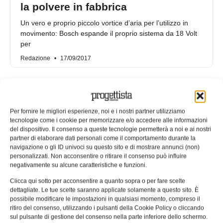
la polvere in fabbrica
Un vero e proprio piccolo vortice d’aria per l’utilizzo in
movimento: Bosch espande il proprio sistema da 18 Volt
per
Redazione
17/09/2017
Per fornire le migliori esperienze, noi e i nostri partner utilizziamo
tecnologie come i cookie per memorizzare e/o accedere alle informazioni
del dispositivo. Il consenso a queste tecnologie permetterà a noi e ai nostri
partner di elaborare dati personali come il comportamento durante la
navigazione o gli ID univoci su questo sito e di mostrare annunci (non)
personalizzati. Non acconsentire o ritirare il consenso può influire
negativamente su alcune caratteristiche e funzioni.
Clicca qui sotto per acconsentire a quanto sopra o per fare scelte
dettagliate. Le tue scelte saranno applicate solamente a questo sito. È
possibile modificare le impostazioni in qualsiasi momento, compreso il
Gli elettroutensili Bosch scelti per il
ritiro del consenso, utilizzando i pulsanti della Cookie Policy o cliccando
restauro della Cattedrale del
sul pulsante di gestione del consenso nella parte inferiore dello schermo.