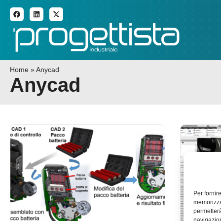
ADDITIVE MANUFACTURI
Home
»
Anycad
Anycad
Per fornir
memorizzar
permetterà
navigazion