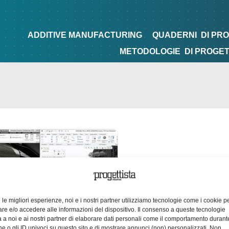
NG
QUADERNI
DI PROGETTAZIONE
TIPS&TRICKS
ADDITIVE MANUFACTURING
QUADERNI
DI PR
METODOLOGIE
DI PROGE
e le migliori esperienze, noi e i nostri partner utilizziamo tecnologie come i cookie p
e e/o accedere alle informazioni del dispositivo. Il consenso a queste tecnologie
 a noi e ai nostri partner di elaborare dati personali come il comportamento durant
e o gli ID univoci su questo sito e di mostrare annunci (non) personalizzati. Non