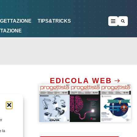
METODOLOGIE
DI PROGETTAZIONE
OGETTAZIONE
TIPS&TRICKS
TTAZIONE
EDICOLA WEB
er
e la