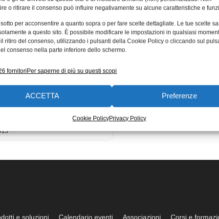
re o ritirare il consenso può influire negativamente su alcune caratteristiche e funzi
ite 2016 di Autodesk
 sotto per acconsentire a quanto sopra o per fare scelte dettagliate. Le tue scelte s
cono alle aziende gli
solamente a questo sito. È possibile modificare le impostazioni in qualsiasi momen
l ritiro del consenso, utilizzando i pulsanti della Cookie Policy o cliccando sul puls
enti per una nuova
el consenso nella parte inferiore dello schermo.
 innovazione nel
e manifatturiero
6 fornitori
Per saperne di più su questi scopi
a rilasciato le proprie Suites
ACCETTA
Preferenze
applicazioni per i professionisti
e manifatturiero. Queste soluzioni
Cookie Policy
Privacy Policy
015
dotti e soluzioni
Calendario eventi
Associazioni
Corsi e formaz