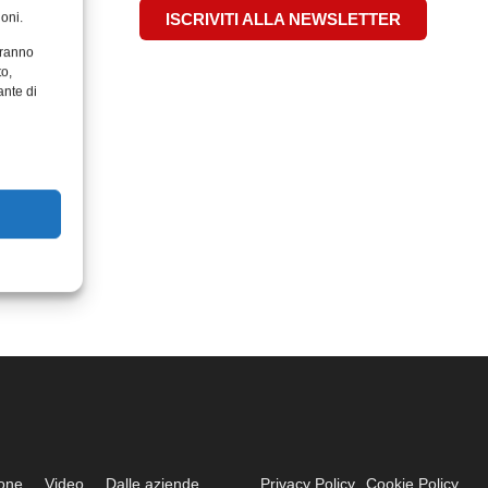
oni.
ISCRIVITI ALLA NEWSLETTER
aranno
to,
ante di
ione
Video
Dalle aziende
Privacy Policy
Cookie Policy