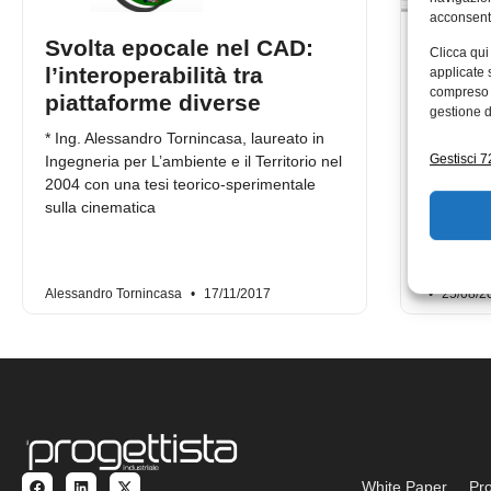
acconsenti
Svolta epocale nel CAD:
Le Su
Clicca qui
l’interoperabilità tra
fornis
applicate 
compreso i
piattaforme diverse
strum
gestione d
era di
* Ing. Alessandro Tornincasa, laureato in
settor
Gestisci 72
Ingegneria per L’ambiente e il Territorio nel
2004 con una tesi teorico-sperimentale
Autodesk h
sulla cinematica
2016 e le 
del settor
– che
Alessandro Tornincasa
17/11/2017
25/08/2
White Paper
Pro