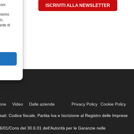
oni.
ISCRIVITI ALLA NEWSLETTER
aranno
to,
ante di
ione
Video
Dalle aziende
Privacy Policy
Cookie Policy
ati. Codice fiscale, Partita Iva e Iscrizione al Registro delle Imprese
6/01/Cons del 30.6.01 dell’Autorità per le Garanzie nelle