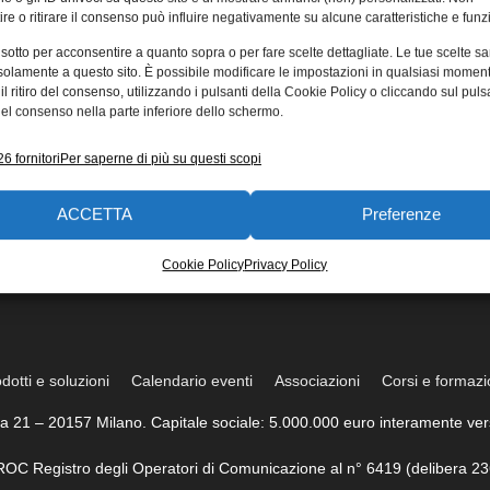
re o ritirare il consenso può influire negativamente su alcune caratteristiche e funzi
 sotto per acconsentire a quanto sopra o per fare scelte dettagliate. Le tue scelte s
solamente a questo sito. È possibile modificare le impostazioni in qualsiasi momen
l ritiro del consenso, utilizzando i pulsanti della Cookie Policy o cliccando sul puls
el consenso nella parte inferiore dello schermo.
6 fornitori
Per saperne di più su questi scopi
ACCETTA
Preferenze
Cookie Policy
Privacy Policy
dotti e soluzioni
Calendario eventi
Associazioni
Corsi e formaz
trea 21 – 20157 Milano. Capitale sociale: 5.000.000 euro interamente vers
l ROC Registro degli Operatori di Comunicazione al n° 6419 (delibera 23