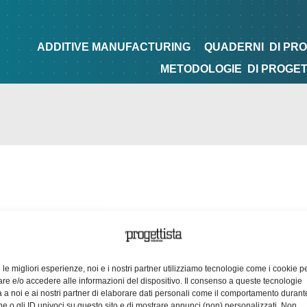
NG
QUADERNI
DI PROGETTAZIONE
TIPS&TRICKS
ADDITIVE MANUFACTURING
QUADERNI
DI PR
METODOLOGIE
DI PROGE
e le migliori esperienze, noi e i nostri partner utilizziamo tecnologie come i cookie p
e e/o accedere alle informazioni del dispositivo. Il consenso a queste tecnologie
 a noi e ai nostri partner di elaborare dati personali come il comportamento durant
e o gli ID univoci su questo sito e di mostrare annunci (non) personalizzati. Non