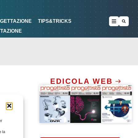
METODOLOGIE
DI PROGETTAZIONE
OGETTAZIONE
TIPS&TRICKS
TTAZIONE
EDICOLA WEB
er
e la