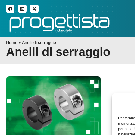
ADDITIVE MANUFACTURI
Home
»
Anelli di serraggio
Anelli di serraggio
Per fornir
memorizzar
permetterà
navigazion