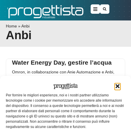
Home
»
Anbi
Anbi
Water Energy Day, gestire l’acqua
Omron, in collaborazione con Anie Automazione e Anbi,
(Associazione nazionale delle bonifiche delle irrigazioni e
dei miglioramenti fondiari) organizza mercoledì 25
15/02/2015
Per fornire le migliori esperienze, noi e i nostri partner utilizziamo
EDICOLA WEB
tecnologie come i cookie per memorizzare e/o accedere alle informazioni
del dispositivo. Il consenso a queste tecnologie permetterà a noi e ai nostri
partner di elaborare dati personali come il comportamento durante la
navigazione o gli ID univoci su questo sito e di mostrare annunci (non)
personalizzati. Non acconsentire o ritirare il consenso può influire
negativamente su alcune caratteristiche e funzioni.