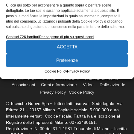
Clicca qui sotto per acconsentire a quanto sopra o per fare scelte
dettagliate. Le tue scelte saranno applicate solamente a questo sito. È
possibile modificare le impostazioni in qualsiasi momento, compreso il
ISCRIVITI ALLA NEWSLETTER
ritiro del consenso, utilizzando i pulsanti della Cookie Policy o cliccando
sul pulsante di gestione del consenso nella parte inferiore dello schermo.
Gestisci 726 fornitori
Per saperne di più su questi scopi
ACCETTA
Preferenze
Cookie Policy
Privacy Policy
White Paper
Prodotti e soluzioni
Calendario eventi
Associazioni
Corsi e formazione
Video
Dalle aziende
Privacy Policy
Cookie Policy
© Tecniche Nuove Spa • Tutti i diritti riservati. Sede legale: Via
Eritrea 21 – 20157 Milano. Capitale sociale: 5.000.000 euro
interamente versati. Codice fiscale, Partita Iva e Iscrizione al
Registro delle Imprese di Milano: 00753480151.
Registrazione: N. 30 del 31-1-1981 Tribunale di Milano – Iscritta