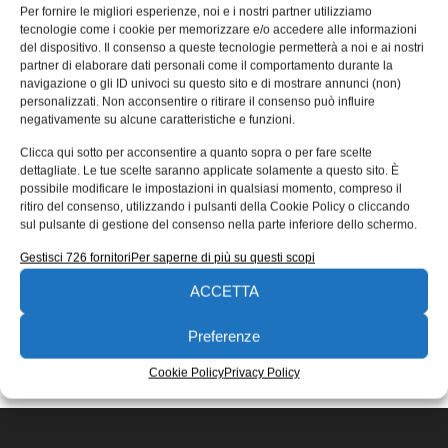
zero-drift
Per fornire le migliori esperienze, noi e i nostri partner utilizziamo
tecnologie come i cookie per memorizzare e/o accedere alle informazioni
Texas Instruments (TI) ha presentato il primo
del dispositivo. Il consenso a queste tecnologie permetterà a noi e ai nostri
amplificatore operazionale (op-amp) che unisce
partner di elaborare dati personali come il comportamento durante la
navigazione o gli ID univoci su questo sito e di mostrare annunci (non)
un’altissima precisione alla più bassa corrente di
personalizzati. Non acconsentire o ritirare il consenso può influire
alimentazione
negativamente su alcune caratteristiche e funzioni.
Redazione
13/12/2017
Clicca qui sotto per acconsentire a quanto sopra o per fare scelte
EDICOLA WEB
dettagliate. Le tue scelte saranno applicate solamente a questo sito. È
possibile modificare le impostazioni in qualsiasi momento, compreso il
ritiro del consenso, utilizzando i pulsanti della Cookie Policy o cliccando
sul pulsante di gestione del consenso nella parte inferiore dello schermo.
Gestisci 726 fornitori
Per saperne di più su questi scopi
ACCETTA
ISCRIVITI ALLA NEWSLETTER
Preferenze
Cookie Policy
Privacy Policy