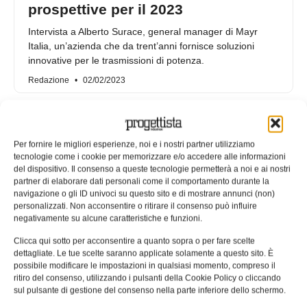
prospettive per il 2023
Intervista a Alberto Surace, general manager di Mayr
Italia, un’azienda che da trent’anni fornisce soluzioni
innovative per le trasmissioni di potenza.
Redazione
02/02/2023
Per fornire le migliori esperienze, noi e i nostri partner utilizziamo
tecnologie come i cookie per memorizzare e/o accedere alle informazioni
del dispositivo. Il consenso a queste tecnologie permetterà a noi e ai nostri
partner di elaborare dati personali come il comportamento durante la
navigazione o gli ID univoci su questo sito e di mostrare annunci (non)
personalizzati. Non acconsentire o ritirare il consenso può influire
negativamente su alcune caratteristiche e funzioni.
Clicca qui sotto per acconsentire a quanto sopra o per fare scelte
dettagliate. Le tue scelte saranno applicate solamente a questo sito. È
possibile modificare le impostazioni in qualsiasi momento, compreso il
Mayr, intervista al general manager
ritiro del consenso, utilizzando i pulsanti della Cookie Policy o cliccando
sul pulsante di gestione del consenso nella parte inferiore dello schermo.
della filiale italiana