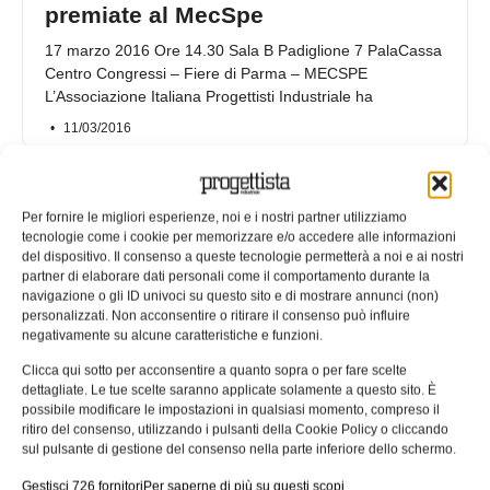
premiate al MecSpe
17 marzo 2016 Ore 14.30 Sala B Padiglione 7 PalaCassa
Centro Congressi – Fiere di Parma – MECSPE
L’Associazione Italiana Progettisti Industriale ha
11/03/2016
Per fornire le migliori esperienze, noi e i nostri partner utilizziamo
tecnologie come i cookie per memorizzare e/o accedere alle informazioni
del dispositivo. Il consenso a queste tecnologie permetterà a noi e ai nostri
partner di elaborare dati personali come il comportamento durante la
navigazione o gli ID univoci su questo sito e di mostrare annunci (non)
personalizzati. Non acconsentire o ritirare il consenso può influire
negativamente su alcune caratteristiche e funzioni.
Clicca qui sotto per acconsentire a quanto sopra o per fare scelte
dettagliate. Le tue scelte saranno applicate solamente a questo sito. È
possibile modificare le impostazioni in qualsiasi momento, compreso il
ritiro del consenso, utilizzando i pulsanti della Cookie Policy o cliccando
Iniziato il Gear Forum!
sul pulsante di gestione del consenso nella parte inferiore dello schermo.
«Ingranaggi e trasmissioni: efficienza e prestazioni da
Gestisci 726 fornitori
Per saperne di più su questi scopi