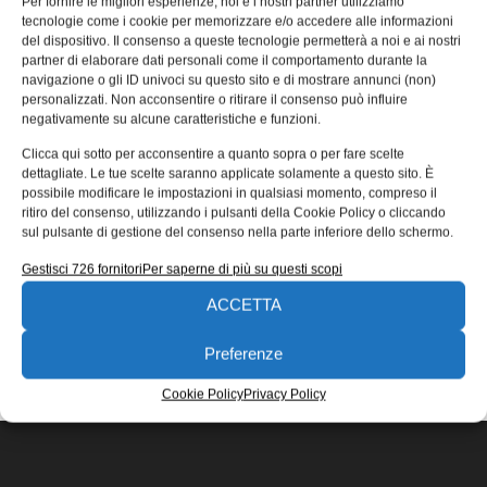
Per fornire le migliori esperienze, noi e i nostri partner utilizziamo
per il settore aerospaziale
tecnologie come i cookie per memorizzare e/o accedere alle informazioni
del dispositivo. Il consenso a queste tecnologie permetterà a noi e ai nostri
Victrex, produttore globale di soluzioni a base PAEK*, sta
partner di elaborare dati personali come il comportamento durante la
lanciando dei compositi destinati all’industria aerospaziale
navigazione o gli ID univoci su questo sito e di mostrare annunci (non)
nel formato di nastri UD
personalizzati. Non acconsentire o ritirare il consenso può influire
negativamente su alcune caratteristiche e funzioni.
04/11/2015
Clicca qui sotto per acconsentire a quanto sopra o per fare scelte
EDICOLA WEB
dettagliate. Le tue scelte saranno applicate solamente a questo sito. È
possibile modificare le impostazioni in qualsiasi momento, compreso il
ritiro del consenso, utilizzando i pulsanti della Cookie Policy o cliccando
sul pulsante di gestione del consenso nella parte inferiore dello schermo.
Gestisci 726 fornitori
Per saperne di più su questi scopi
ACCETTA
ISCRIVITI ALLA NEWSLETTER
Preferenze
Cookie Policy
Privacy Policy