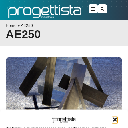
Home
»
AE250
AE250
Victrex lancia i compositi concepiti